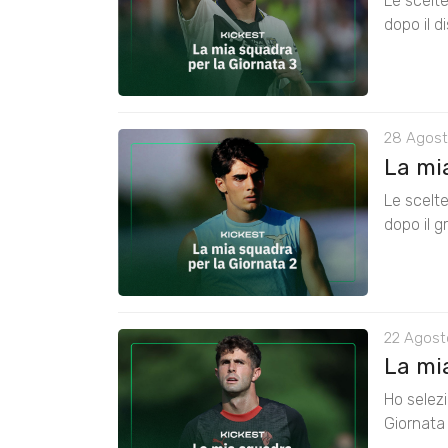
Le scelte
dopo il d
28 Agost
La mia
Le scelte
dopo il g
22 Agost
La mia
Ho selezi
Giornata 