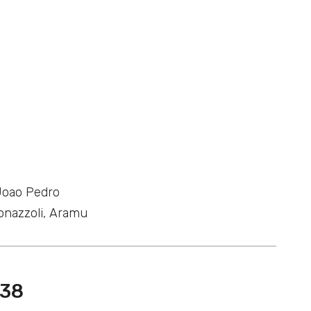
Joao Pedro
onazzoli, Aramu
38