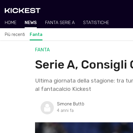
HOME
NEWS
FANTA SERIE A
STATISTICHE
Più recenti
Fanta
FANTA
Serie A, Consigli 
Ultima giornata della stagione: tra tu
al fantacalcio Kickest
Simone Buttò
4 anni fa