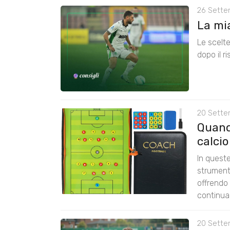
26 Sette
La mia
Le scelte
dopo il r
20 Sette
Quando
calcio
In quest
strumenti
offrendo
continua 
20 Sette