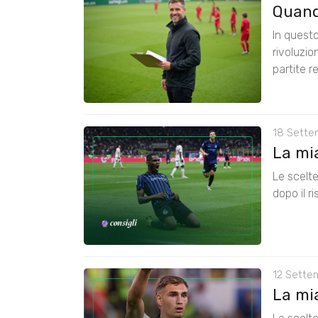
Quando
In questo
rivoluzio
partite re
18 Sette
La mia
Le scelte
dopo il r
12 Sette
La mia