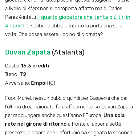
a livello di
stats
non si comporta affatto male. Carles
Perez è infatti
il quarto giocatore che tenta più tiri in
A ogni 90′
, sebbene abbia centrato la porta una sola
volta. Che possa essere il colpo di giornata?
Duvan Zapata
(Atalanta)
Costo:
15.3 crediti
Turno:
T2
Avversario:
Empoli
(C)
Fuori Muriel, nessun dubbio quindi per Gasperini che per
l’ultima di campionato farà affidamento su Duvan Zapata
per raggiungere anche quest’anno l’Europa.
Una sola
rete nel girone di ritorno
a fronte di appena sette
presenze, è chiaro che l’infortunio ha segnato la seconda