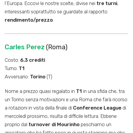
l’Europa. Eccovi le nostre scelte, divise nei
tre turni
,
interessanti soprattutto se guardate al rapporto
rendimento/prezzo
.
Carles Perez
(Roma)
Costo:
6.3 crediti
Turno:
T1
Avversario:
Torino
(T)
Nome a prezzo quasi regalato in
T1
in una sfida che, tra
un Torino senza motivazioni e una Roma che farà ricorso
a rotazioni in vista della finale di
Conference League
di
mercoledì prossimo, risulta di difficile lettura. Ebbene
proprio dal
turnover di Mourinho
peschiamo un
giocatore che ha fatto poco in questa stagione ma che