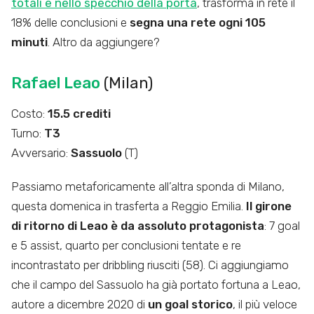
totali e nello specchio della porta
, trasforma in rete il
18% delle conclusioni e
segna una rete ogni 105
minuti
. Altro da aggiungere?
Rafael Leao
(Milan)
Costo:
15.5 crediti
Turno:
T3
Avversario:
Sassuolo
(T)
Passiamo metaforicamente all’altra sponda di Milano,
questa domenica in trasferta a Reggio Emilia.
Il girone
di ritorno di Leao è da assoluto protagonista
: 7 goal
e 5 assist, quarto per conclusioni tentate e re
incontrastato per dribbling riusciti (58). Ci aggiungiamo
che il campo del Sassuolo ha già portato fortuna a Leao,
autore a dicembre 2020 di
un goal storico
, il più veloce