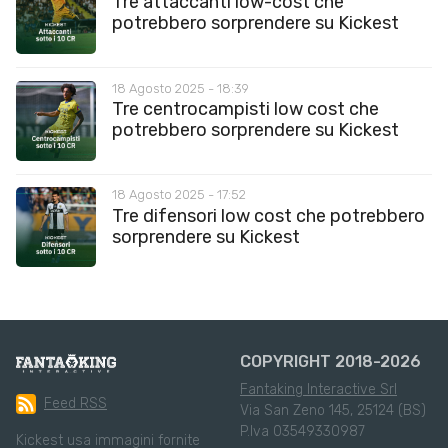
Tre attaccanti low-cost che
potrebbero sorprendere su Kickest
18 Agosto 2025 - 18:39
Tre centrocampisti low cost che
potrebbero sorprendere su Kickest
18 Agosto 2025 - 17:52
Tre difensori low cost che potrebbero
sorprendere su Kickest
COPYRIGHT 2018-2026
Fantaking Interactive Srl
Feed RSS
Via San Zeno 145, 25124 (BS)
P.Iva 03549330987
Kickest usa immagini fornite