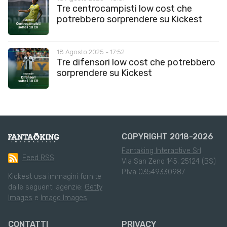
Tre centrocampisti low cost che
potrebbero sorprendere su Kickest
18 Agosto 2025 - 17:52
Tre difensori low cost che potrebbero
sorprendere su Kickest
COPYRIGHT 2018-2026
Fantaking Interactive Srl
Feed RSS
Via San Zeno 145, 25124 (BS)
P.Iva 03549330987
Kickest usa immagini fornite
dalle seguenti agenzie:
Getty
Images
e
Imago Images
CONTATTI
PRIVACY