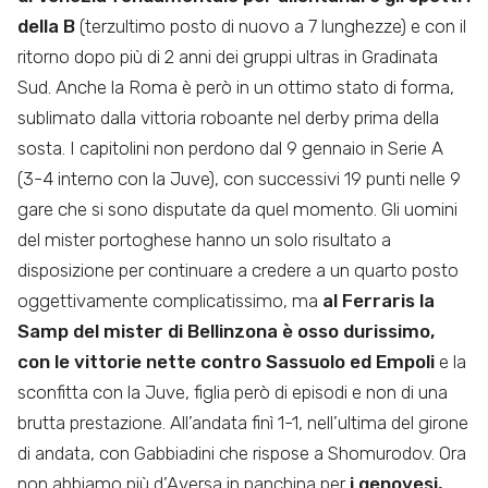
della B
(terzultimo posto di nuovo a 7 lunghezze) e con il
ritorno dopo più di 2 anni dei gruppi ultras in Gradinata
Sud. Anche la Roma è però in un ottimo stato di forma,
sublimato dalla vittoria roboante nel derby prima della
sosta. I capitolini non perdono dal 9 gennaio in Serie A
(3-4 interno con la Juve), con successivi 19 punti nelle 9
gare che si sono disputate da quel momento. Gli uomini
del mister portoghese hanno un solo risultato a
disposizione per continuare a credere a un quarto posto
oggettivamente complicatissimo, ma
al Ferraris la
Samp del mister di Bellinzona è osso durissimo,
con le vittorie nette contro Sassuolo ed Empoli
e la
sconfitta con la Juve, figlia però di episodi e non di una
brutta prestazione. All’andata finì 1-1, nell’ultima del girone
di andata, con Gabbiadini che rispose a Shomurodov. Ora
non abbiamo più d’Aversa in panchina per
i genovesi,