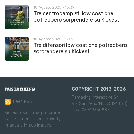
18 Agosto 2025 - 18:39
Tre centrocampisti low cost che
potrebbero sorprendere su Kickest
18 Agosto 2025 - 17:52
Tre difensori low cost che potrebbero
sorprendere su Kickest
COPYRIGHT 2018-2026
Fantaking Interactive Srl
Feed RSS
Via San Zeno 145, 25124 (BS)
P.Iva 03549330987
Kickest usa immagini fornite
dalle seguenti agenzie:
Getty
Images
e
Imago Images