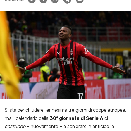
Si sta per chiudere l’ennesima tre giorni di coppe europee,
ma il calendario della
30ª giornata di Serie A
ci
costringe
– nuovamente – a schierare in anticipo la