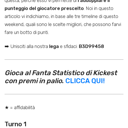
questa, perché esso vi permette di
raddoppiare il
punteggio del giocatore prescelto
. Noi in questo
articolo vi indichiamo, in base alle tre timeline di questo
weekend, quali sono le scelte migliori, che possono farvi
fare un botto di punti.
➡️ Unisciti alla nostra
lega
e sfidaci:
B3D99458
Gioca al Fanta Statistico di Kickest
con premi in palio
.
CLICCA QUI!
★ = affidabilità
Turno 1