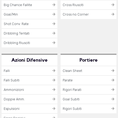
Big Chance Fallite
Cross Riusciti
Goal/Min
Cross no Corner
Shot Conv. Rate
Dribbling Tentati
Dribbling Riusciti
Azioni Difensive
Portiere
Falli
Clean Sheet
Falli Subiti
Parate
Ammonizioni
Rigori Parati
Doppie Amm.
Goal Subiti
Espulsioni
Rigori Subiti