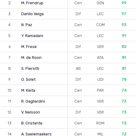
2
M. Frendrup
Cen
GEN
99
3
Danilo Veiga
Dif
LEC
97
4
N. Paz
Cen
COM
93
5
Y. Ramadani
Cen
LEC
91
6
M. Frese
Dif
VER
82
7
M. de Roon
Cen
ATA
81
8
S. Pierotti
Att
LEC
81
9
O. Solet
Dif
UDI
78
10
M. Keita
Cen
PAR
74
11
R. Gagliardini
Cen
VER
73
12
V. Nelsson
Dif
VER
73
13
B. Cristante
Cen
ROM
72
14
A. Saelemaekers
Cen
MIL
72