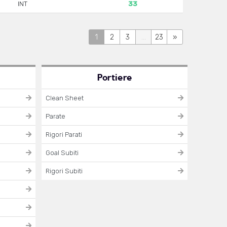
INT
33
1
2
3
...
23
»
Portiere
Clean Sheet
Parate
Rigori Parati
Goal Subiti
Rigori Subiti