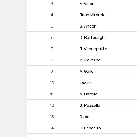
3
E. Valeri
4
Juan Miranda
5
S. Angori
6
D. Bartesaghi
7
J. Vandeputte
8
M. Politano
9
A. Gallo
10
Lazaro
11
N. Barella
12
G. Pezzella
13
Dodo
14
S. Esposito