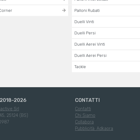
Corner
Palloni Rubati
Duelli Vinti
Duelli Persi
Duelli Aerei Vinti
Duelli Aerei Persi
Tackle
2018-2026
CONTATTI
active Srl
Contatti
45, 25124 (BS)
Chi Siamo
0987
Collabora
Pubblicità: Adkaora