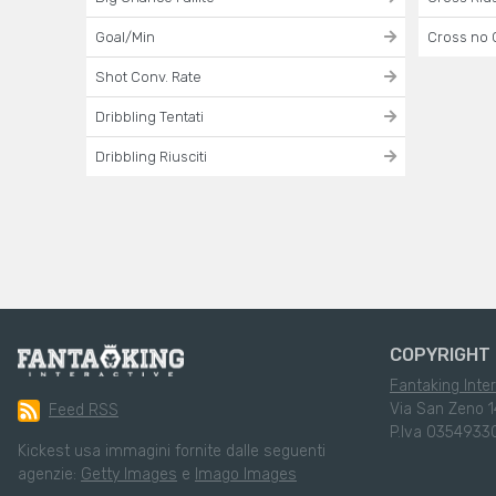
Goal/Min
Cross no 
Shot Conv. Rate
Dribbling Tentati
Dribbling Riusciti
COPYRIGHT 
Fantaking Inter
Via San Zeno 1
Feed RSS
P.Iva 0354933
Kickest usa immagini fornite dalle seguenti
agenzie:
Getty Images
e
Imago Images