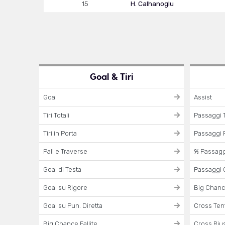
15
H. Calhanoglu
Goal & Tiri
Goal
Assist
Tiri Totali
Passaggi T
Tiri in Porta
Passaggi R
Pali e Traverse
% Passaggi
Goal di Testa
Passaggi 
Goal su Rigore
Big Chanc
Goal su Pun. Diretta
Cross Tent
Big Chance Fallite
Cross Rius