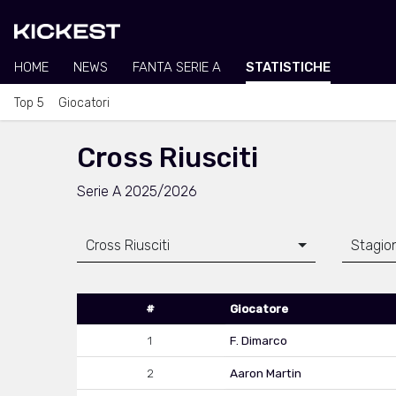
HOME
NEWS
FANTA SERIE A
STATISTICHE
Top 5
Giocatori
Cross Riusciti
Serie A 2025/2026
Cross Riusciti
Stagio
#
Giocatore
1
F. Dimarco
2
Aaron Martin