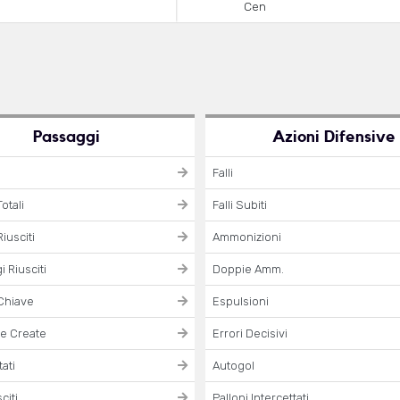
Cen
Passaggi
Azioni Difensive
Falli
otali
Falli Subiti
iusciti
Ammonizioni
 Riusciti
Doppie Amm.
Chiave
Espulsioni
e Create
Errori Decisivi
ati
Autogol
citi
Palloni Intercettati