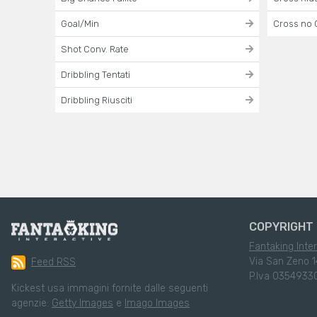
Goal/Min
Cross no 
Shot Conv. Rate
Dribbling Tentati
Dribbling Riusciti
COPYRIGHT 
Fantaking Inter
Via San Zeno 1
Feed RSS
P.Iva 0354933
Kickest usa immagini fornite dalle seguenti
agenzie:
Getty Images
e
Imago Images