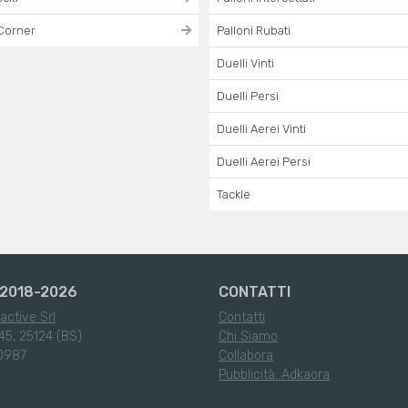
Corner
Palloni Rubati
Duelli Vinti
Duelli Persi
Duelli Aerei Vinti
Duelli Aerei Persi
Tackle
2018-2026
CONTATTI
active Srl
Contatti
45, 25124 (BS)
Chi Siamo
0987
Collabora
Pubblicità: Adkaora