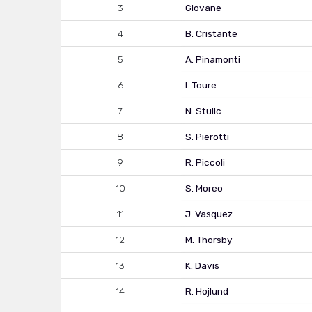
3
Giovane
4
B. Cristante
5
A. Pinamonti
6
I. Toure
7
N. Stulic
8
S. Pierotti
9
R. Piccoli
10
S. Moreo
11
J. Vasquez
12
M. Thorsby
13
K. Davis
14
R. Hojlund