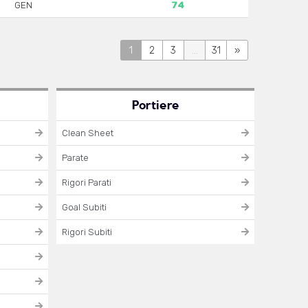
GEN
74
1
2
3
...
31
»
Portiere
Clean Sheet
Parate
Rigori Parati
Goal Subiti
Rigori Subiti