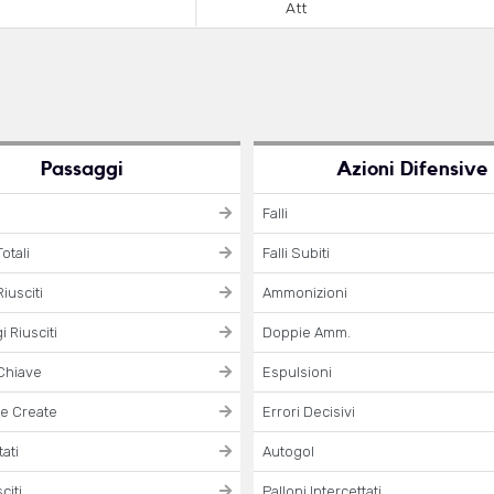
Att
Passaggi
Azioni Difensive
Falli
otali
Falli Subiti
iusciti
Ammonizioni
 Riusciti
Doppie Amm.
Chiave
Espulsioni
e Create
Errori Decisivi
ati
Autogol
citi
Palloni Intercettati