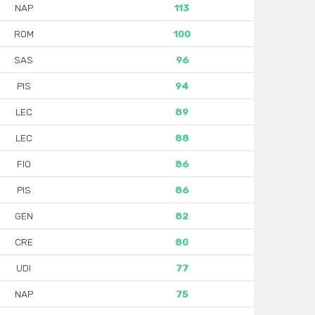
NAP
113
ROM
100
SAS
96
PIS
94
LEC
89
LEC
88
FIO
86
PIS
86
GEN
82
CRE
80
UDI
77
NAP
75