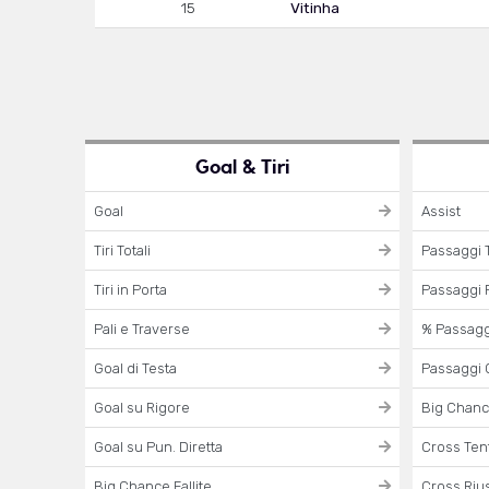
15
Vitinha
Goal & Tiri
Goal
Assist
Tiri Totali
Passaggi T
Tiri in Porta
Passaggi R
Pali e Traverse
% Passaggi
Goal di Testa
Passaggi 
Goal su Rigore
Big Chanc
Goal su Pun. Diretta
Cross Tent
Big Chance Fallite
Cross Rius