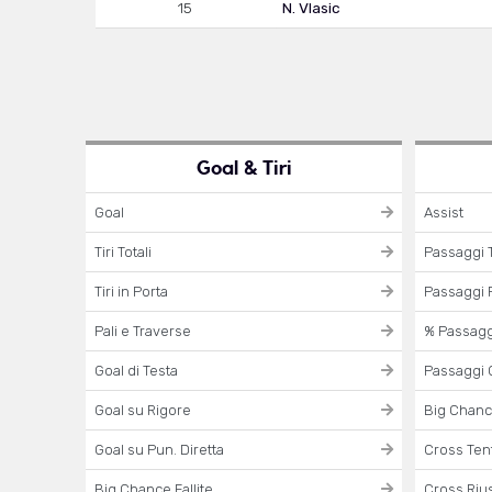
15
N. Vlasic
Goal & Tiri
Goal
Assist
Tiri Totali
Passaggi T
Tiri in Porta
Passaggi R
Pali e Traverse
% Passaggi
Goal di Testa
Passaggi 
Goal su Rigore
Big Chanc
Goal su Pun. Diretta
Cross Tent
Big Chance Fallite
Cross Rius