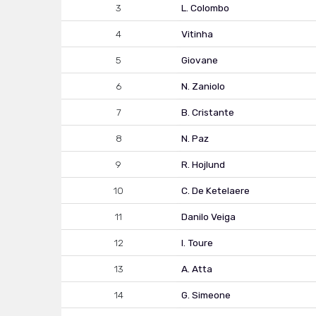
3
L. Colombo
4
Vitinha
5
Giovane
6
N. Zaniolo
7
B. Cristante
8
N. Paz
9
R. Hojlund
10
C. De Ketelaere
11
Danilo Veiga
12
I. Toure
13
A. Atta
14
G. Simeone