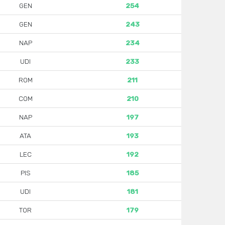
GEN
254
GEN
243
NAP
234
UDI
233
ROM
211
COM
210
NAP
197
ATA
193
LEC
192
PIS
185
UDI
181
TOR
179