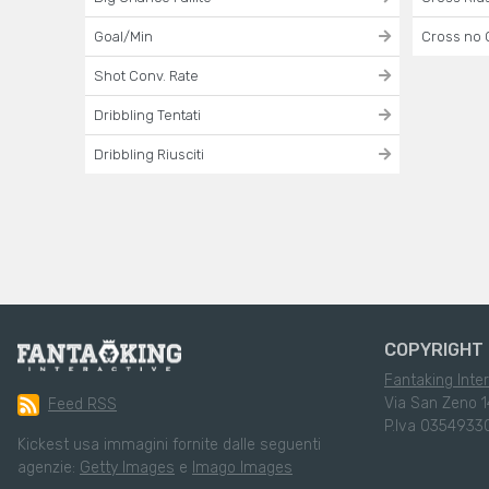
Goal/Min
Cross no 
Shot Conv. Rate
Dribbling Tentati
Dribbling Riusciti
COPYRIGHT 
Fantaking Inter
Via San Zeno 1
Feed RSS
P.Iva 0354933
Kickest usa immagini fornite dalle seguenti
agenzie:
Getty Images
e
Imago Images