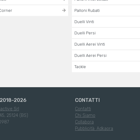
Corner
Palloni Rubati
Duelli Vinti
Duelli Persi
Duelli Aerei Vinti
Duelli Aerei Persi
Tackle
2018-2026
CONTATTI
active Srl
Contatti
45, 25124 (BS)
Chi Siamo
0987
Collabora
Pubblicità: Adkaora