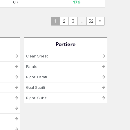
TOR
176
1
2
3
...
32
»
Portiere
Clean Sheet
Parate
Rigori Parati
Goal Subiti
Rigori Subiti