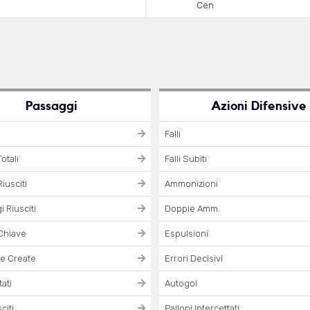
Cen
Passaggi
Azioni Difensive
Falli
otali
Falli Subiti
iusciti
Ammonizioni
 Riusciti
Doppie Amm.
Chiave
Espulsioni
e Create
Errori Decisivi
ati
Autogol
citi
Palloni Intercettati