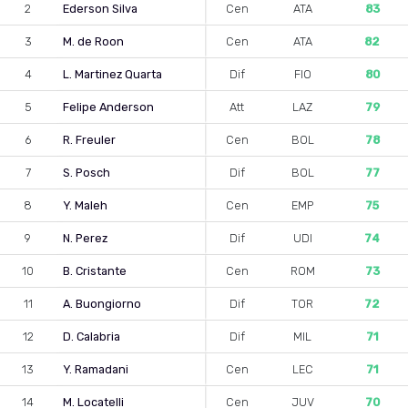
2
Ederson Silva
Cen
ATA
83
3
M. de Roon
Cen
ATA
82
4
L. Martinez Quarta
Dif
FIO
80
5
Felipe Anderson
Att
LAZ
79
6
R. Freuler
Cen
BOL
78
7
S. Posch
Dif
BOL
77
8
Y. Maleh
Cen
EMP
75
9
N. Perez
Dif
UDI
74
10
B. Cristante
Cen
ROM
73
11
A. Buongiorno
Dif
TOR
72
12
D. Calabria
Dif
MIL
71
13
Y. Ramadani
Cen
LEC
71
14
M. Locatelli
Cen
JUV
70