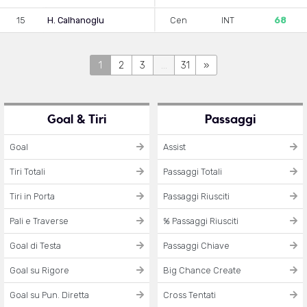
15
H. Calhanoglu
Cen
INT
68
1
2
3
...
31
»
Goal & Tiri
Passaggi
Goal
Assist
Tiri Totali
Passaggi Totali
Tiri in Porta
Passaggi Riusciti
Pali e Traverse
% Passaggi Riusciti
Goal di Testa
Passaggi Chiave
Goal su Rigore
Big Chance Create
Goal su Pun. Diretta
Cross Tentati