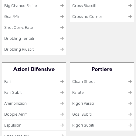
Big Chance Fallite
Cross Riusciti
Goal/Min
Cross no Corner
Shot Conv. Rate
Dribbling Tentati
Dribbling Riusciti
Azioni Difensive
Portiere
Falli
Clean Sheet
Falli Subiti
Parate
Ammonizioni
Rigori Parati
Doppie Amm.
Goal Subiti
Espulsioni
Rigori Subiti