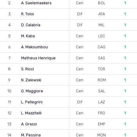
2
A. Saelemaekers
Cen
BOL
1
3
R. Toloi
Dif
ATA
1
4
D. Calabria
Dif
MIL
1
5
M. Kaba
Cen
LEC
1
6
A. Makoumbou
Cen
CAG
1
7
Matheus Henrique
Cen
SAS
1
8
S. Ricci
Cen
TOR
1
9
N. Zalewski
Cen
ROM
1
10
G. Maggiore
Cen
SAL
1
11
L. Pellegrini
Dif
LAZ
1
12
L. Mazzitelli
Cen
FRO
1
13
A. Grassi
Cen
EMP
1
14
M. Pessina
Cen
MON
1