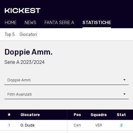
HOME
NEWS
FANTA SERIE A
STATISTICHE
Top 5
Giocatori
Doppie Amm.
Serie A 2023/2024
Doppie Amm.
Filtri Avanzati
#
Giocatore
Pos
Squadra
Stat
1
O. Duda
Cen
VER
2