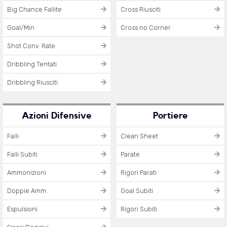
Big Chance Fallite
Cross Riusciti
Goal/Min
Cross no Corner
Shot Conv. Rate
Dribbling Tentati
Dribbling Riusciti
Azioni Difensive
Portiere
Falli
Clean Sheet
Falli Subiti
Parate
Ammonizioni
Rigori Parati
Doppie Amm.
Goal Subiti
Espulsioni
Rigori Subiti