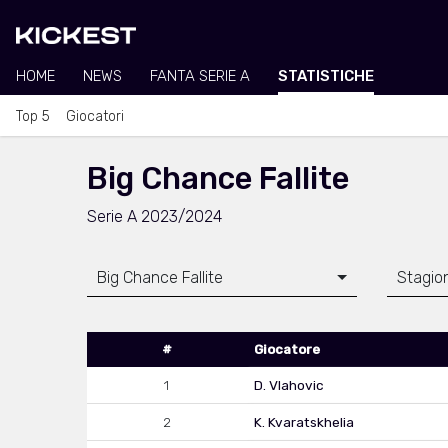
HOME
NEWS
FANTA SERIE A
STATISTICHE
Top 5
Giocatori
Big Chance Fallite
Serie A 2023/2024
Big Chance Fallite
Stagio
#
Giocatore
1
D. Vlahovic
2
K. Kvaratskhelia