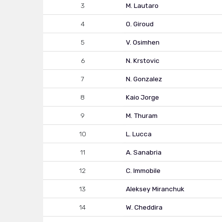
3
M. Lautaro
4
O. Giroud
5
V. Osimhen
6
N. Krstovic
7
N. Gonzalez
8
Kaio Jorge
9
M. Thuram
10
L. Lucca
11
A. Sanabria
12
C. Immobile
13
Aleksey Miranchuk
14
W. Cheddira