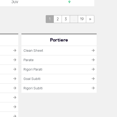
JUV
9
1
2
3
...
19
»
Portiere
Clean Sheet
Parate
Rigori Parati
Goal Subiti
Rigori Subiti