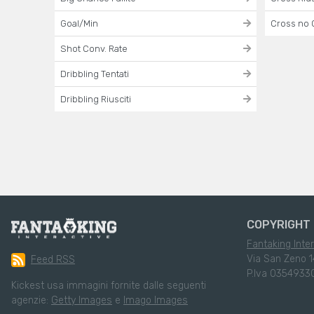
Goal/Min
Cross no 
Shot Conv. Rate
Dribbling Tentati
Dribbling Riusciti
COPYRIGHT 
Fantaking Inter
Via San Zeno 1
Feed RSS
P.Iva 0354933
Kickest usa immagini fornite dalle seguenti
agenzie:
Getty Images
e
Imago Images