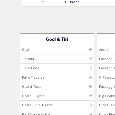
15
F. Chiesa
Goal & Tiri
Goal
Assist
Tiri Totali
Passaggi T
Tiri in Porta
Passaggi R
Pali e Traverse
% Passaggi
Goal di Testa
Passaggi 
Goal su Rigore
Big Chanc
Goal su Pun. Diretta
Cross Tent
Big Chance Fallite
Cross Rius