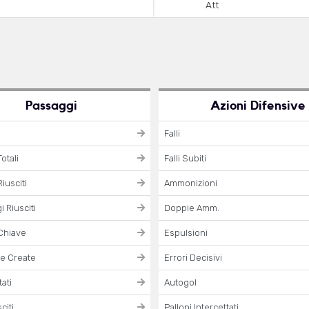
Att
Passaggi
Azioni Difensive
Falli
otali
Falli Subiti
iusciti
Ammonizioni
 Riusciti
Doppie Amm.
Chiave
Espulsioni
e Create
Errori Decisivi
ati
Autogol
citi
Palloni Intercettati