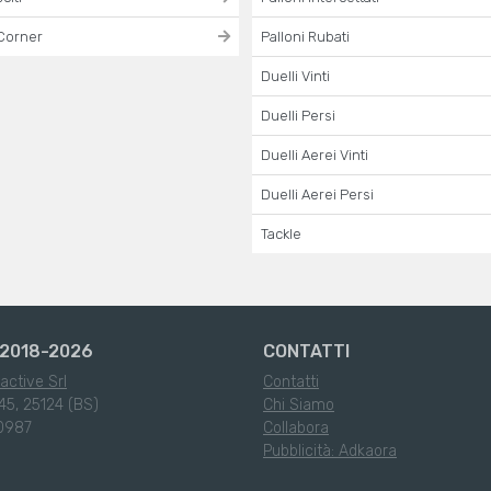
Corner
Palloni Rubati
Duelli Vinti
Duelli Persi
Duelli Aerei Vinti
Duelli Aerei Persi
Tackle
2018-2026
CONTATTI
active Srl
Contatti
45, 25124 (BS)
Chi Siamo
0987
Collabora
Pubblicità: Adkaora