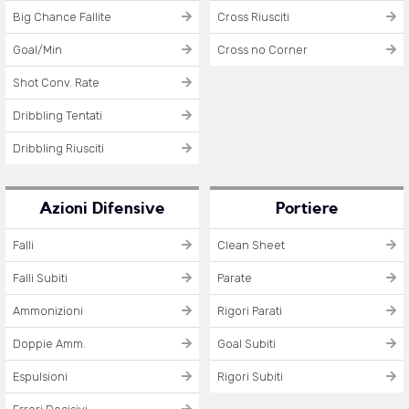
Big Chance Fallite
Cross Riusciti
Goal/Min
Cross no Corner
Shot Conv. Rate
Dribbling Tentati
Dribbling Riusciti
Azioni Difensive
Portiere
Falli
Clean Sheet
Falli Subiti
Parate
Ammonizioni
Rigori Parati
Doppie Amm.
Goal Subiti
Espulsioni
Rigori Subiti