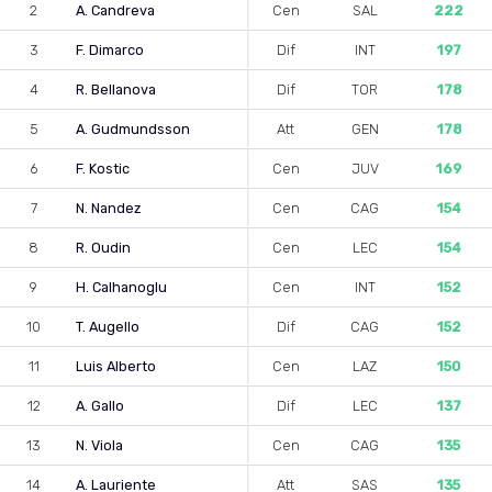
2
A. Candreva
Cen
SAL
222
3
F. Dimarco
Dif
INT
197
4
R. Bellanova
Dif
TOR
178
5
A. Gudmundsson
Att
GEN
178
6
F. Kostic
Cen
JUV
169
7
N. Nandez
Cen
CAG
154
8
R. Oudin
Cen
LEC
154
9
H. Calhanoglu
Cen
INT
152
10
T. Augello
Dif
CAG
152
11
Luis Alberto
Cen
LAZ
150
12
A. Gallo
Dif
LEC
137
13
N. Viola
Cen
CAG
135
14
A. Lauriente
Att
SAS
135