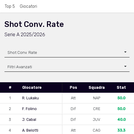
Top 5
Giocatori
Shot Conv. Rate
Serie A 2025/2026
Shot Conv. Rate
Filtri Avanzati
#
Giocatore
Pos
Squadra
Stat
1
R. Lukaku
Att
NAP
50.0
2
F. Folino
Dif
CRE
50.0
3
J. Cabal
Dif
JUV
40.0
4
A. Belotti
Att
CAG
33.3