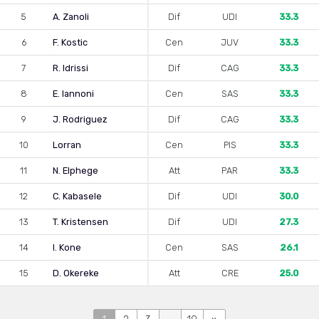
5
A. Zanoli
Dif
UDI
33.3
6
F. Kostic
Cen
JUV
33.3
7
R. Idrissi
Dif
CAG
33.3
8
E. Iannoni
Cen
SAS
33.3
9
J. Rodriguez
Dif
CAG
33.3
10
Lorran
Cen
PIS
33.3
11
N. Elphege
Att
PAR
33.3
12
C. Kabasele
Dif
UDI
30.0
13
T. Kristensen
Dif
UDI
27.3
14
I. Kone
Cen
SAS
26.1
15
D. Okereke
Att
CRE
25.0