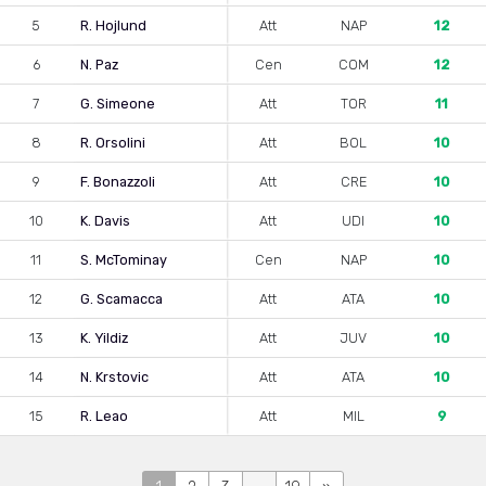
5
R. Hojlund
Att
NAP
12
6
N. Paz
Cen
COM
12
7
G. Simeone
Att
TOR
11
8
R. Orsolini
Att
BOL
10
9
F. Bonazzoli
Att
CRE
10
10
K. Davis
Att
UDI
10
11
S. McTominay
Cen
NAP
10
12
G. Scamacca
Att
ATA
10
13
K. Yildiz
Att
JUV
10
14
N. Krstovic
Att
ATA
10
15
R. Leao
Att
MIL
9