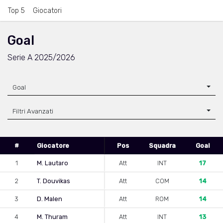
Top 5
Giocatori
Goal
Serie A 2025/2026
Goal
Filtri Avanzati
#
Giocatore
Pos
Squadra
Goal
1
M. Lautaro
Att
INT
17
2
T. Douvikas
Att
COM
14
3
D. Malen
Att
ROM
14
4
M. Thuram
Att
INT
13