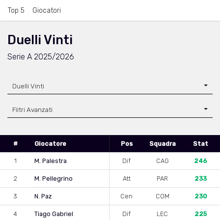
Top 5
Giocatori
Duelli Vinti
Serie A 2025/2026
Duelli Vinti
Filtri Avanzati
#
Giocatore
Pos
Squadra
Stat
1
M. Palestra
Dif
CAG
246
2
M. Pellegrino
Att
PAR
233
3
N. Paz
Cen
COM
230
4
Tiago Gabriel
Dif
LEC
225