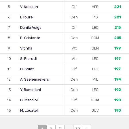
5
V. Nelsson
Dif
VER
221
6
I. Toure
Cen
PIS
221
7
Danilo Veiga
Dif
LEC
215
8
B. Cristante
Cen
ROM
205
9
Vitinha
Att
GEN
199
10
S. Pierotti
Att
LEC
197
11
O. Solet
Dif
UDI
197
12
A. Saelemaekers
Cen
MIL
194
13
Y. Ramadani
Cen
LEC
192
14
G. Mancini
Dif
ROM
190
15
M. Locatelli
Cen
JUV
190