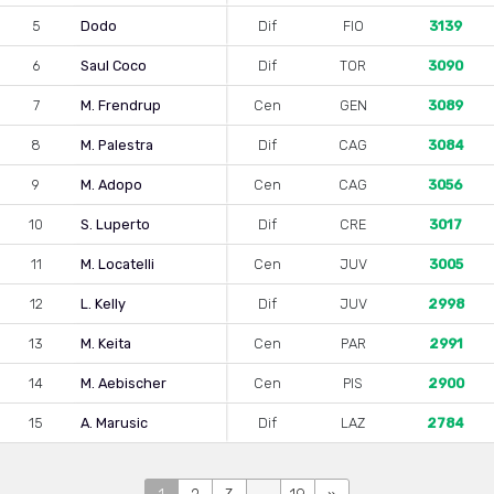
5
Dodo
Dif
FIO
3139
6
Saul Coco
Dif
TOR
3090
7
M. Frendrup
Cen
GEN
3089
8
M. Palestra
Dif
CAG
3084
9
M. Adopo
Cen
CAG
3056
10
S. Luperto
Dif
CRE
3017
11
M. Locatelli
Cen
JUV
3005
12
L. Kelly
Dif
JUV
2998
13
M. Keita
Cen
PAR
2991
14
M. Aebischer
Cen
PIS
2900
15
A. Marusic
Dif
LAZ
2784