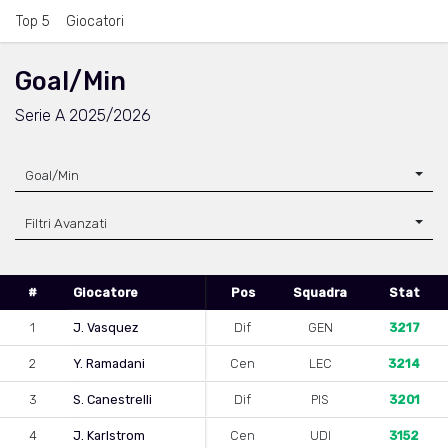
Top 5
Giocatori
Goal/Min
Serie A 2025/2026
Goal/Min
Filtri Avanzati
#
Giocatore
Pos
Squadra
Stat
1
J. Vasquez
Dif
GEN
3217
2
Y. Ramadani
Cen
LEC
3214
3
S. Canestrelli
Dif
PIS
3201
4
J. Karlstrom
Cen
UDI
3152