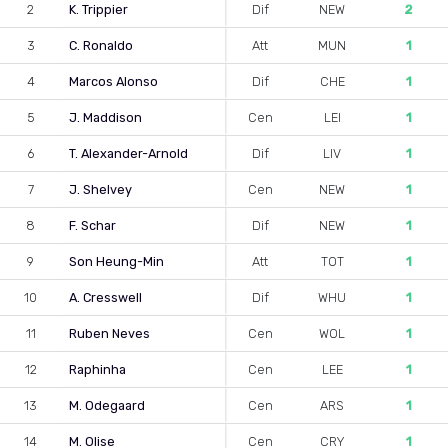
2
K. Trippier
Dif
NEW
2
3
C. Ronaldo
Att
MUN
1
4
Marcos Alonso
Dif
CHE
1
5
J. Maddison
Cen
LEI
1
6
T. Alexander-Arnold
Dif
LIV
1
7
J. Shelvey
Cen
NEW
1
8
F. Schar
Dif
NEW
1
9
Son Heung-Min
Att
TOT
1
10
A. Cresswell
Dif
WHU
1
11
Ruben Neves
Cen
WOL
1
12
Raphinha
Cen
LEE
1
13
M. Odegaard
Cen
ARS
1
14
M. Olise
Cen
CRY
1