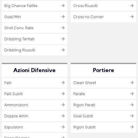
Big Chance Fallite
Cross Riusciti
Goal/Min
Cross no Corner
Shot Conv. Rate
Dribbling Tentati
Dribbling Riusciti
Azioni Difensive
Portiere
Falli
Clean Sheet
Falli Subiti
Parate
Ammonizioni
Rigori Parati
Doppie Amm.
Goal Subiti
Espulsioni
Rigori Subiti