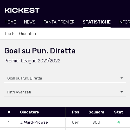
HOME
NEWS
FANTA PREMIER
STATISTICHE
INFO
Top 5
Giocatori
Goal su Pun. Diretta
Premier League 2021/2022
Goal su Pun. Diretta
Filtri Avanzati
#
Giocatore
Pos
Squadra
Stat
1
J. Ward-Prowse
Cen
SOU
4