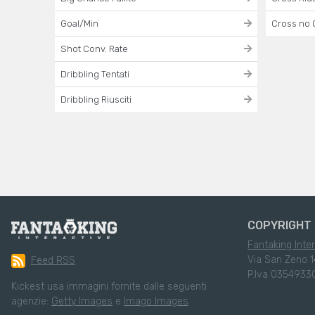
Goal/Min
Cross no 
Shot Conv. Rate
Dribbling Tentati
Dribbling Riusciti
COPYRIGHT 
Fantaking Inter
Via San Zeno 1
Feed RSS
P.Iva 0354933
Kickest usa immagini fornite dalle seguenti
agenzie:
Getty Images
e
Imago Images