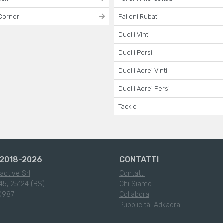
Corner
Palloni Rubati
Duelli Vinti
Duelli Persi
Duelli Aerei Vinti
Duelli Aerei Persi
Tackle
2018-2026
CONTATTI
active Srl
Contatti
45, 25124 (BS)
Chi Siamo
0987
Collabora
Pubblicità: Adkaora