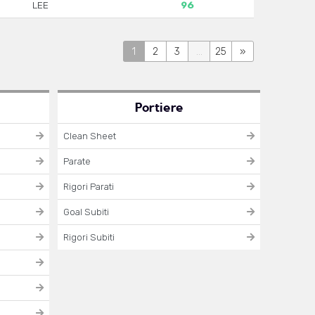
LEE
96
1
2
3
...
25
»
Portiere
Clean Sheet
Parate
Rigori Parati
Goal Subiti
Rigori Subiti