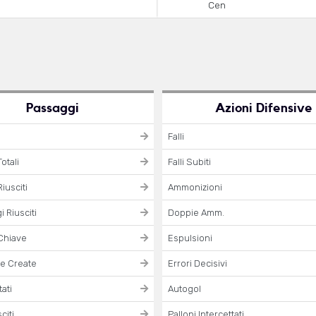
Cen
Passaggi
Azioni Difensive
Falli
otali
Falli Subiti
iusciti
Ammonizioni
 Riusciti
Doppie Amm.
Chiave
Espulsioni
e Create
Errori Decisivi
ati
Autogol
citi
Palloni Intercettati