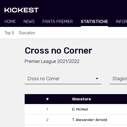
HOME
NEWS
FANTA PREMIER
STATISTICHE
INFO
Top 5
Giocatori
Cross no Corner
Premier League 2021/2022
Cross no Corner
Stagio
#
Giocatore
1
D. McNeil
2
T. Alexander-Arnold