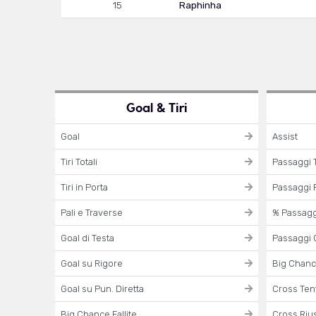
15
Raphinha
Goal & Tiri
Goal
Assist
Tiri Totali
Passaggi T
Tiri in Porta
Passaggi R
Pali e Traverse
% Passaggi
Goal di Testa
Passaggi 
Goal su Rigore
Big Chanc
Goal su Pun. Diretta
Cross Tent
Big Chance Fallite
Cross Rius