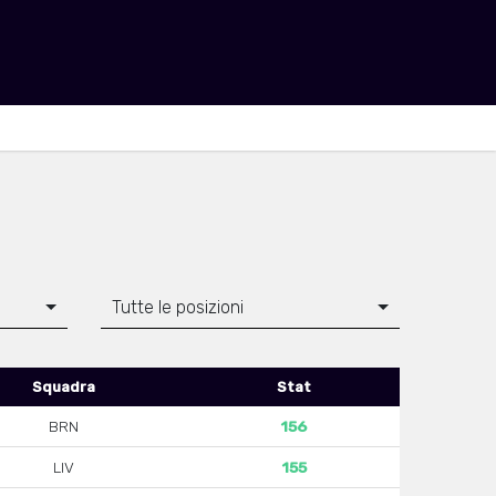
Tutte le posizioni
Squadra
Stat
BRN
156
LIV
155