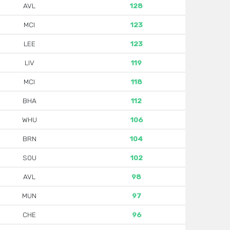
AVL
128
MCI
123
LEE
123
LIV
119
MCI
118
BHA
112
WHU
106
BRN
104
SOU
102
AVL
98
MUN
97
CHE
96