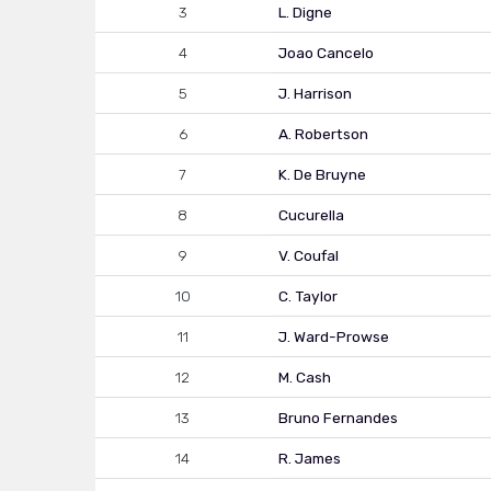
3
L. Digne
4
Joao Cancelo
5
J. Harrison
6
A. Robertson
7
K. De Bruyne
8
Cucurella
9
V. Coufal
10
C. Taylor
11
J. Ward-Prowse
12
M. Cash
13
Bruno Fernandes
14
R. James