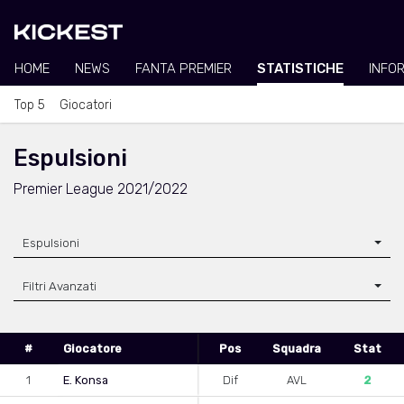
HOME
NEWS
FANTA PREMIER
STATISTICHE
INFO
Top 5
Giocatori
Espulsioni
Premier League 2021/2022
Espulsioni
Filtri Avanzati
#
Giocatore
Pos
Squadra
Stat
1
E. Konsa
Dif
AVL
2