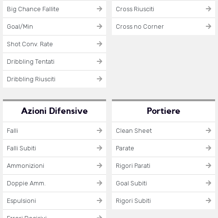
Big Chance Fallite
Cross Riusciti
Goal/Min
Cross no Corner
Shot Conv. Rate
Dribbling Tentati
Dribbling Riusciti
Azioni Difensive
Portiere
Falli
Clean Sheet
Falli Subiti
Parate
Ammonizioni
Rigori Parati
Doppie Amm.
Goal Subiti
Espulsioni
Rigori Subiti