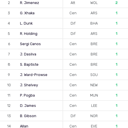
2
R. Jimenez
Att
WOL
2
3
G. Xhaka
Cen
ARS
1
4
L. Dunk
Dif
BHA
1
5
R. Holding
Dif
ARS
1
6
Sergi Canos
Cen
BRE
1
7
J. Dasilva
Cen
BRE
1
8
S. Baptiste
Cen
BRE
1
9
J. Ward-Prowse
Cen
SOU
1
10
J. Shelvey
Cen
NEW
1
11
P. Pogba
Cen
MUN
1
12
D. James
Cen
LEE
1
13
B. Gibson
Dif
NOR
1
14
Allan
Cen
EVE
1