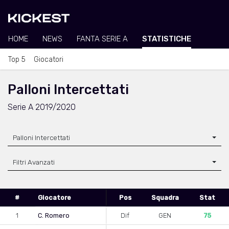
HOME
NEWS
FANTA SERIE A
STATISTICHE
Top 5
Giocatori
Palloni Intercettati
Serie A 2019/2020
Palloni Intercettati
Filtri Avanzati
#
Giocatore
Pos
Squadra
Stat
1
C. Romero
Dif
GEN
75