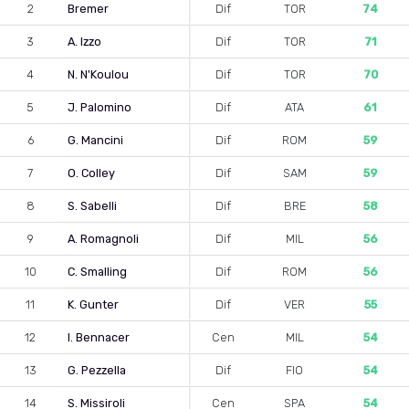
2
Bremer
Dif
TOR
74
3
A. Izzo
Dif
TOR
71
4
N. N'Koulou
Dif
TOR
70
5
J. Palomino
Dif
ATA
61
6
G. Mancini
Dif
ROM
59
7
O. Colley
Dif
SAM
59
8
S. Sabelli
Dif
BRE
58
9
A. Romagnoli
Dif
MIL
56
10
C. Smalling
Dif
ROM
56
11
K. Gunter
Dif
VER
55
12
I. Bennacer
Cen
MIL
54
13
G. Pezzella
Dif
FIO
54
14
S. Missiroli
Cen
SPA
54