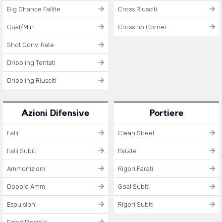
Big Chance Fallite
Cross Riusciti
Goal/Min
Cross no Corner
Shot Conv. Rate
Dribbling Tentati
Dribbling Riusciti
Azioni Difensive
Portiere
Falli
Clean Sheet
Falli Subiti
Parate
Ammonizioni
Rigori Parati
Doppie Amm.
Goal Subiti
Espulsioni
Rigori Subiti