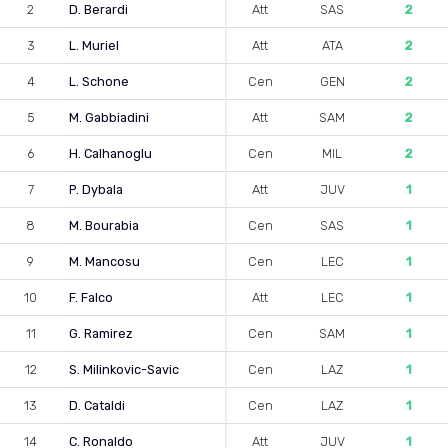
2
D. Berardi
Att
SAS
2
3
L. Muriel
Att
ATA
2
4
L. Schone
Cen
GEN
2
5
M. Gabbiadini
Att
SAM
2
6
H. Calhanoglu
Cen
MIL
2
7
P. Dybala
Att
JUV
1
8
M. Bourabia
Cen
SAS
1
9
M. Mancosu
Cen
LEC
1
10
F. Falco
Att
LEC
1
11
G. Ramirez
Cen
SAM
1
12
S. Milinkovic-Savic
Cen
LAZ
1
13
D. Cataldi
Cen
LAZ
1
14
C. Ronaldo
Att
JUV
1