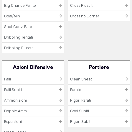
Big Chance Fallite
Cross Riusciti
Goal/Min
Cross no Corner
Shot Conv. Rate
Dribbling Tentati
Dribbling Riusciti
Azioni Difensive
Portiere
Falli
Clean Sheet
Falli Subiti
Parate
Ammonizioni
Rigori Parati
Doppie Amm.
Goal Subiti
Espulsioni
Rigori Subiti