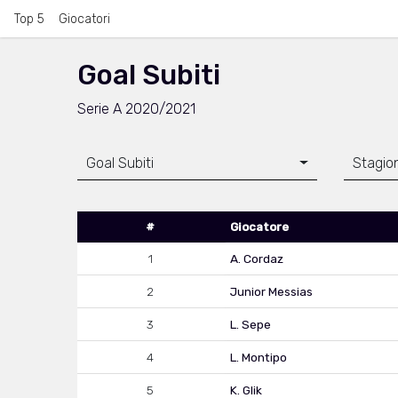
Top 5
Giocatori
Goal Subiti
Serie A 2020/2021
Goal Subiti
Stagio
#
Giocatore
1
A. Cordaz
2
Junior Messias
3
L. Sepe
4
L. Montipo
5
K. Glik