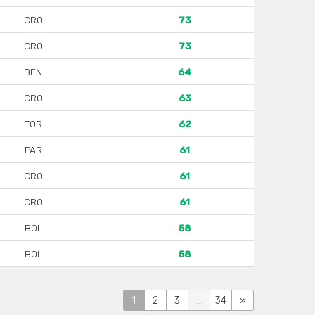
CRO
73
CRO
73
BEN
64
CRO
63
TOR
62
PAR
61
CRO
61
CRO
61
BOL
58
BOL
58
1
2
3
...
34
»