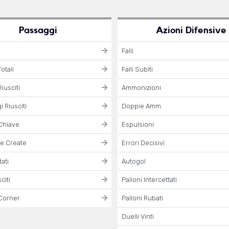
Passaggi
Azioni Difensive
Falli
otali
Falli Subiti
iusciti
Ammonizioni
 Riusciti
Doppie Amm.
Chiave
Espulsioni
e Create
Errori Decisivi
ati
Autogol
citi
Palloni Intercettati
Corner
Palloni Rubati
Duelli Vinti