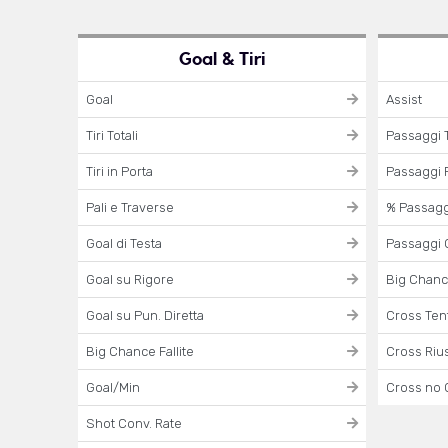
Goal & Tiri
Goal
Assist
Tiri Totali
Passaggi T
Tiri in Porta
Passaggi R
Pali e Traverse
% Passaggi
Goal di Testa
Passaggi 
Goal su Rigore
Big Chanc
Goal su Pun. Diretta
Cross Tent
Big Chance Fallite
Cross Rius
Goal/Min
Cross no 
Shot Conv. Rate