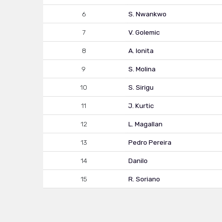
6
S. Nwankwo
7
V. Golemic
8
A. Ionita
9
S. Molina
10
S. Sirigu
11
J. Kurtic
12
L. Magallan
13
Pedro Pereira
14
Danilo
15
R. Soriano