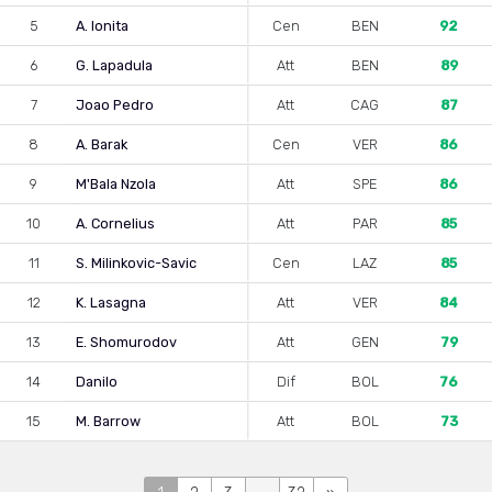
5
A. Ionita
Cen
BEN
92
6
G. Lapadula
Att
BEN
89
7
Joao Pedro
Att
CAG
87
8
A. Barak
Cen
VER
86
9
M'Bala Nzola
Att
SPE
86
10
A. Cornelius
Att
PAR
85
11
S. Milinkovic-Savic
Cen
LAZ
85
12
K. Lasagna
Att
VER
84
13
E. Shomurodov
Att
GEN
79
14
Danilo
Dif
BOL
76
15
M. Barrow
Att
BOL
73