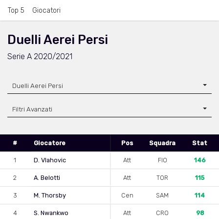
Top 5
Giocatori
Duelli Aerei Persi
Serie A 2020/2021
Duelli Aerei Persi
Filtri Avanzati
#
Giocatore
Pos
Squadra
Stat
1
D. Vlahovic
Att
FIO
146
2
A. Belotti
Att
TOR
115
3
M. Thorsby
Cen
SAM
114
4
S. Nwankwo
Att
CRO
98