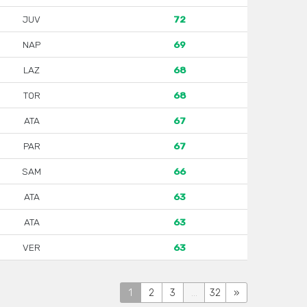
JUV
72
NAP
69
LAZ
68
TOR
68
ATA
67
PAR
67
SAM
66
ATA
63
ATA
63
VER
63
1
2
3
...
32
»