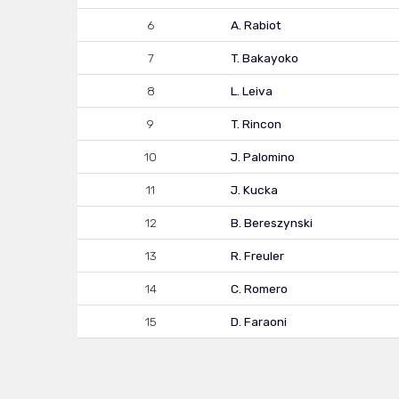
6
A. Rabiot
7
T. Bakayoko
8
L. Leiva
9
T. Rincon
10
J. Palomino
11
J. Kucka
12
B. Bereszynski
13
R. Freuler
14
C. Romero
15
D. Faraoni