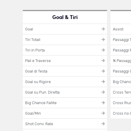
Goal & Tiri
Goal
Assist
Tiri Totali
Passaggi T
Tiri in Porta
Passaggi R
Pali e Traverse
% Passaggi
Goal di Testa
Passaggi 
Goal su Rigore
Big Chanc
Goal su Pun. Diretta
Cross Tent
Big Chance Fallite
Cross Rius
Goal/Min
Cross no 
Shot Conv. Rate