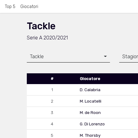
Top 5
Giocatori
Tackle
Serie A 2020/2021
Tackle
Stagio
#
Giocatore
1
D. Calabria
2
M. Locatelli
3
M. de Roon
4
G. Di Lorenzo
5
M. Thorsby