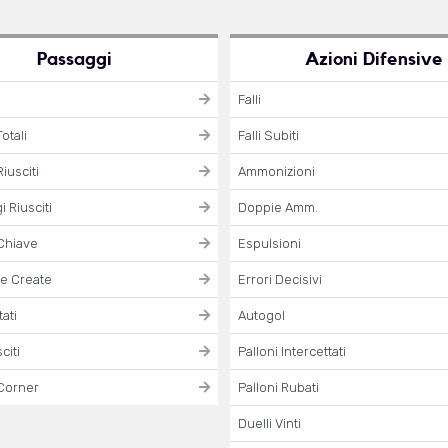
Passaggi
Azioni Difensive
Falli
otali
Falli Subiti
iusciti
Ammonizioni
 Riusciti
Doppie Amm.
Chiave
Espulsioni
e Create
Errori Decisivi
ati
Autogol
citi
Palloni Intercettati
Corner
Palloni Rubati
Duelli Vinti