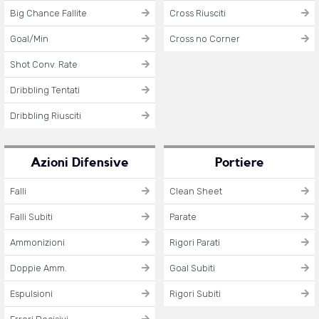
Big Chance Fallite
Cross Riusciti
Goal/Min
Cross no Corner
Shot Conv. Rate
Dribbling Tentati
Dribbling Riusciti
Azioni Difensive
Portiere
Falli
Clean Sheet
Falli Subiti
Parate
Ammonizioni
Rigori Parati
Doppie Amm.
Goal Subiti
Espulsioni
Rigori Subiti