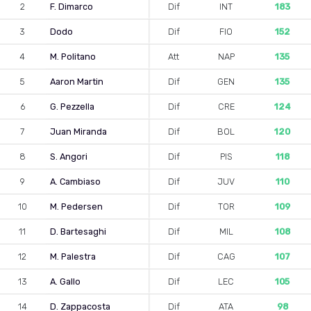
2
F. Dimarco
Dif
INT
183
3
Dodo
Dif
FIO
152
4
M. Politano
Att
NAP
135
5
Aaron Martin
Dif
GEN
135
6
G. Pezzella
Dif
CRE
124
7
Juan Miranda
Dif
BOL
120
8
S. Angori
Dif
PIS
118
9
A. Cambiaso
Dif
JUV
110
10
M. Pedersen
Dif
TOR
109
11
D. Bartesaghi
Dif
MIL
108
12
M. Palestra
Dif
CAG
107
13
A. Gallo
Dif
LEC
105
14
D. Zappacosta
Dif
ATA
98