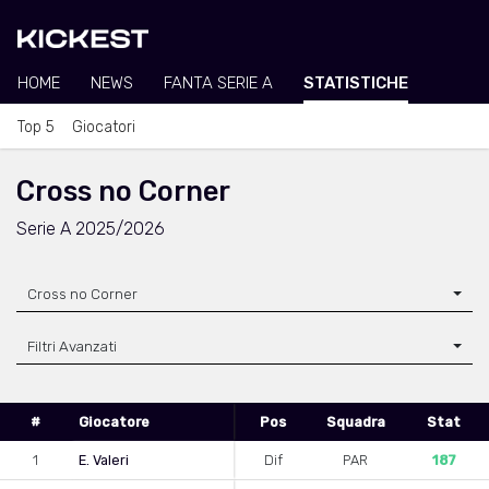
HOME
NEWS
FANTA SERIE A
STATISTICHE
Top 5
Giocatori
Cross no Corner
Serie A 2025/2026
Cross no Corner
Filtri Avanzati
#
Giocatore
Pos
Squadra
Stat
1
E. Valeri
Dif
PAR
187