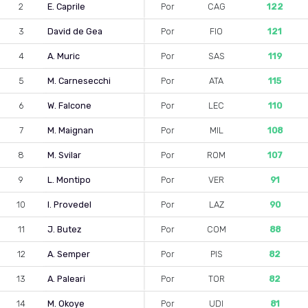
2
E. Caprile
Por
CAG
122
3
David de Gea
Por
FIO
121
4
A. Muric
Por
SAS
119
5
M. Carnesecchi
Por
ATA
115
6
W. Falcone
Por
LEC
110
7
M. Maignan
Por
MIL
108
8
M. Svilar
Por
ROM
107
9
L. Montipo
Por
VER
91
10
I. Provedel
Por
LAZ
90
11
J. Butez
Por
COM
88
12
A. Semper
Por
PIS
82
13
A. Paleari
Por
TOR
82
14
M. Okoye
Por
UDI
81