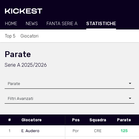
HOME
NEWS
FANTA SERIE A
STATISTICHE
Top 5
Giocatori
Parate
Serie A 2025/2026
Parate
Filtri Avanzati
#
Giocatore
Pos
Squadra
Parate
1
E. Audero
Por
CRE
125