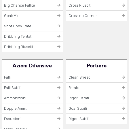
Big Chance Fallite
Cross Riusciti
Goal/Min
Cross no Corner
Shot Conv. Rate
Dribbling Tentati
Dribbling Riusciti
Azioni Difensive
Portiere
Falli
Clean Sheet
Falli Subiti
Parate
Ammonizioni
Rigori Parati
Doppie Amm.
Goal Subiti
Espulsioni
Rigori Subiti