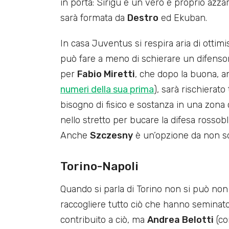
in porta: Sirigu è un vero e proprio azzar
sarà formata da
Destro
ed Ekuban.
In casa Juventus si respira aria di ottimi
può fare a meno di schierare un difenso
per
Fabio Miretti
, che dopo la buona, a
numeri della sua prima
), sarà rischierato
bisogno di fisico e sostanza in una zona c
nello stretto per bucare la difesa rossob
Anche
Szczesny
è un’opzione da non so
Torino-Napoli
Quando si parla di Torino non si può non 
raccogliere tutto ciò che hanno seminato c
contribuito a ciò, ma
Andrea Belotti
(co