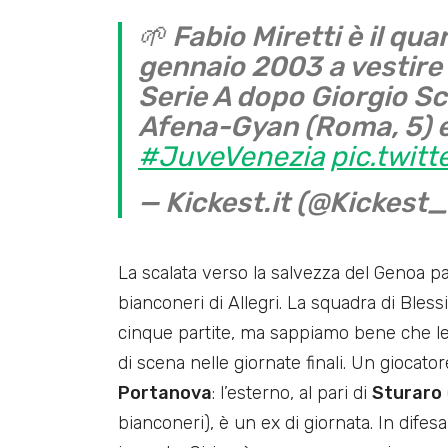
🌱 Fabio Miretti è il qu
gennaio 2003 a vestire 
Serie A dopo Giorgio Sca
Afena-Gyan (Roma, 5) e
#JuveVenezia
pic.twi
— Kickest.it (@Kickest_
La scalata verso la salvezza del Genoa pa
bianconeri di Allegri. La squadra di Bless
cinque partite, ma sappiamo bene che le 
di scena nelle giornate finali. Un giocat
Portanova
: l’esterno, al pari di
Sturaro
bianconeri), è un ex di giornata. In dife