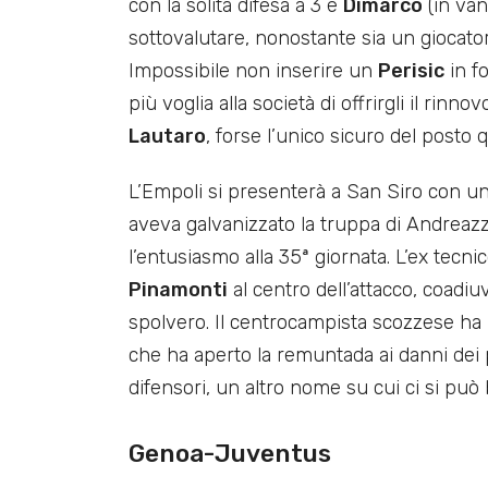
con la solita difesa a 3 e
Dimarco
(in va
sottovalutare, nonostante sia un giocator
Impossibile non inserire un
Perisic
in f
più voglia alla società di offrirgli il rinno
Lautaro
, forse l’unico sicuro del posto 
L’Empoli si presenterà a San Siro con un
aveva galvanizzato la truppa di Andreazz
l’entusiasmo alla 35ª giornata. L’ex tecni
Pinamonti
al centro dell’attacco, coad
spolvero. Il centrocampista scozzese ha 
che ha aperto la remuntada ai danni dei 
difensori, un altro nome su cui ci si può
Genoa-Juventus