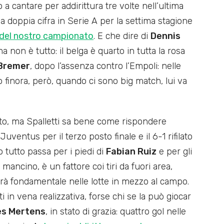
o a cantare per addirittura tre volte nell’ultima
lla doppia cifra in Serie A per la settima stagione
del nostro campionato
. E che dire di
Dennis
a non è tutto: il belga è quarto in tutta la rosa
Bremer
, dopo l’assenza contro l’Empoli: nelle
 finora, però, quando ci sono big match, lui va
etto, ma Spalletti sa bene come rispondere
uventus per il terzo posto finale e il 6-1 rifilato
 tutto passa per i piedi di
Fabian Ruiz
e per gli
 mancino, è un fattore coi tiri da fuori area,
sarà fondamentale nelle lotte in mezzo al campo.
 in vena realizzativa, forse chi se la può giocar
es Mertens
, in stato di grazia: quattro gol nelle