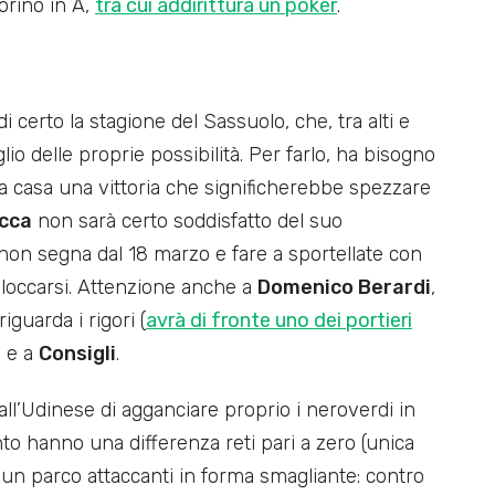
Torino in A,
tra cui addirittura un poker
.
i certo la stagione del Sassuolo, che, tra alti e
io delle proprie possibilità. Per farlo, ha bisogno
e a casa una vittoria che significherebbe spezzare
cca
non sarà certo soddisfatto del suo
o non segna dal 18 marzo e fare a sportellate con
sbloccarsi. Attenzione anche a
Domenico Berardi
,
guarda i rigori (
avrà di fronte uno dei portieri
, e a
Consigli
.
 all’Udinese di agganciare proprio i neroverdi in
nto hanno una differenza reti pari a zero (unica
un parco attaccanti in forma smagliante: contro