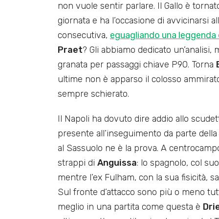
non vuole sentir parlare. Il Gallo è tornat
giornata e ha l’occasione di avvicinarsi a
consecutiva,
eguagliando una leggenda 
Praet
? Gli abbiamo dedicato un’analisi, m
granata per passaggi chiave P90. Torna
ultime non è apparso il colosso ammirato
sempre schierato.
Il Napoli ha dovuto dire addio allo scud
presente all’inseguimento da parte della J
al Sassuolo ne è la prova. A centrocampo
strappi di
Anguissa
: lo spagnolo, col suo
mentre l’ex Fulham, con la sua fisicità, 
Sul fronte d’attacco sono più o meno tutti
meglio in una partita come questa è
Dri