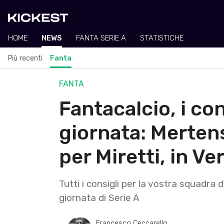
HOME
NEWS
FANTA SERIE A
STATISTICHE
Più recenti
Fanta
FANTA
Fantacalcio, i con
giornata: Merten
per Miretti, in V
Tutti i consigli per la vostra squadra d
giornata di Serie A
Francesco Ceccarello