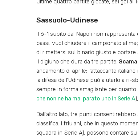
ultime quattro partite giocate, sei gol al 
Sassuolo-Udinese
Il 6-1 subìto dal Napoli non rappresenta d
bassi, vuol chiudere il campionato al megl
di rimettersi sul binario giusto e portar
il digiuno che dura da tre partite.
Scama
andamento di aprile: l’attaccante italian
la difesa dell’Udinese può aiutarlo a ri-
sempre in forma smagliante per quanto ri
che non ne ha mai parato uno in Serie A
)
Dall’altro lato, tre punti consentirebbero
classifica. I friulani, che in questo mome
squadra in Serie A), possono contare su 