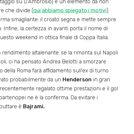
ntaggio su D’Ambrosio) è un elemento da non
e che divide (
qui abbiamo spiegato i motivi
).
orma smagliante: il croato segna e mette sempre
vo. Infine, la certezza in avanti porta il nome di
questo weekend in ottica finale di Coppa Italia.
 rendimento altalenante: se la rimonta sul Napoli
oli, ci ha pensato Andrea Belotti a smorzare
co della Roma farà affidamento sull’ex di turno
iuvato probabilmente da un
Henderson
in gran
recentemente regalato ottime prestazioni e il gol
partenopei ne è la conferma. Da evitare i
 buttare è
Bajrami.