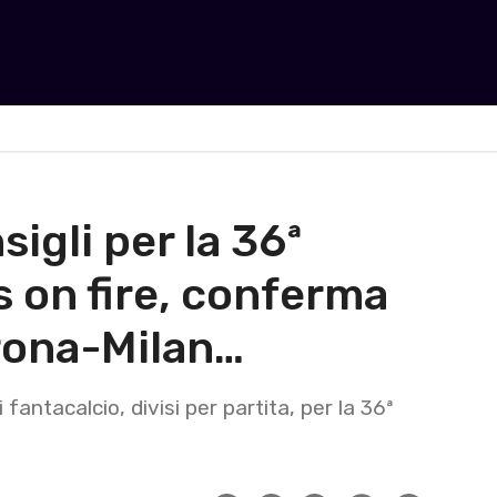
sigli per la 36ª
s on fire, conferma
erona-Milan…
i fantacalcio, divisi per partita, per la 36ª