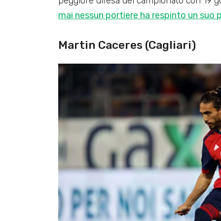
peggiore difesa del campionato con 19 gol 
mai nessun portiere ha respinto un suo 
Martin Caceres (Cagliari)