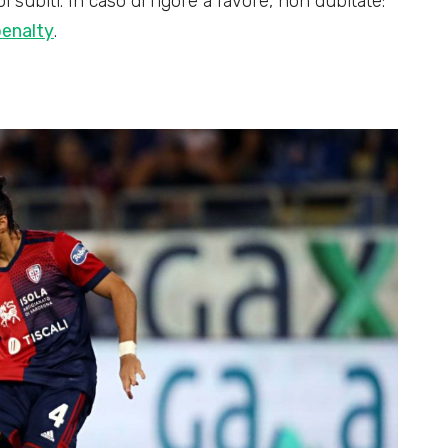
subiti. In caso di rigore a favore, non dubitate:
penalty
.