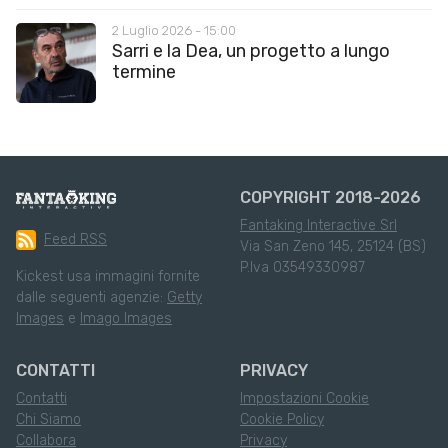
2 Luglio 2026 - 15:00
Sarri e la Dea, un progetto a lungo
termine
COPYRIGHT 2018-2026
Fantaking Interactive Srl
Feed RSS
Via San Zeno 145, 25124 (BS)
P.Iva 03549330987
Kickest usa immagini fornite
dalle seguenti agenzie:
Getty
Images
e
Imago Images
CONTATTI
PRIVACY
Contatti
Impostazioni Cookie
Chi Siamo
Cookie Policy
Collabora
Privacy