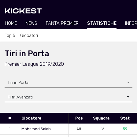
HOME
NEWS
FANTA PREMIER
STATISTICHE
INFO
Top 5
Giocatori
Tiri in Porta
Premier League 2019/2020
Tiri in Porta
Filtri Avanzati
#
Giocatore
Pos
Squadra
Stat
1
Mohamed Salah
Att
LIV
59