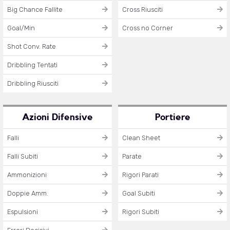
Big Chance Fallite
Cross Riusciti
Goal/Min
Cross no Corner
Shot Conv. Rate
Dribbling Tentati
Dribbling Riusciti
Azioni Difensive
Portiere
Falli
Clean Sheet
Falli Subiti
Parate
Ammonizioni
Rigori Parati
Doppie Amm.
Goal Subiti
Espulsioni
Rigori Subiti