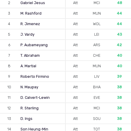
2
Gabriel Jesus
Att
MCI
48
3
M. Rashford
Att
MUN
44
4
R. Jimenez
Att
WOL
44
5
J. Vardy
Att
LEI
43
6
P. Aubameyang
Att
ARS
42
7
T. Abraham
Att
CHE
40
8
A. Martial
Att
MUN
40
9
Roberto Firmino
Att
LIV
39
10
N. Maupay
Att
BHA
38
11
D. Calvert-Lewin
Att
EVE
38
12
R. Sterling
Att
MCI
38
13
D. Ings
Att
SOU
38
14
Son Heung-Min
Att
TOT
38