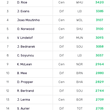
2
D. Rice
Cen
WHU
3420
3
J. Evans
Dif
LEI
3385
4
Joao Moutinho
Cen
WOL
3107
5
O. Norwood
Cen
SHU
3100
6
V. Lindelof
Dif
MUN
3093
7
J. Bednarek
Dif
SOU
3058
8
C. Soyuncu
Dif
LEI
3037
9
K. McLean
Cen
NOR
2964
10
B. Mee
Dif
BRN
2880
11
D. Propper
Cen
BHA
2829
12
R. Bertrand
Dif
SOU
2744
13
J. Lerma
Cen
BOR
2709
14
S. Aurier
Dif
TOT
2705