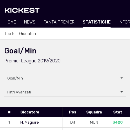
HOME
NEWS
FANTA PREMIER
STATISTICHE
INFO
Top 5
Giocatori
Goal/Min
Premier League 2019/2020
Goal/Min
Filtri Avanzati
#
Giocatore
Pos
Squadra
Stat
1
H. Maguire
Dif
MUN
3420