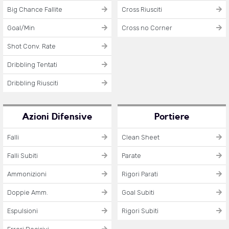
Big Chance Fallite
Cross Riusciti
Goal/Min
Cross no Corner
Shot Conv. Rate
Dribbling Tentati
Dribbling Riusciti
Azioni Difensive
Portiere
Falli
Clean Sheet
Falli Subiti
Parate
Ammonizioni
Rigori Parati
Doppie Amm.
Goal Subiti
Espulsioni
Rigori Subiti