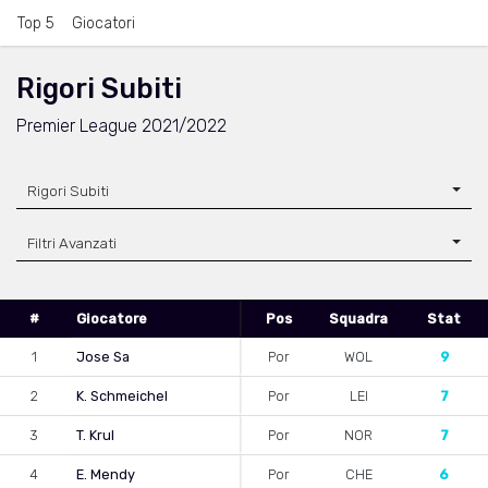
Top 5
Giocatori
Rigori Subiti
Premier League 2021/2022
Rigori Subiti
Filtri Avanzati
#
Giocatore
Pos
Squadra
Stat
1
Jose Sa
Por
WOL
9
2
K. Schmeichel
Por
LEI
7
3
T. Krul
Por
NOR
7
4
E. Mendy
Por
CHE
6