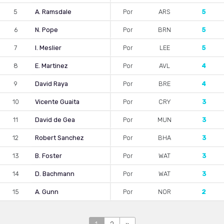
5
A. Ramsdale
Por
ARS
5
6
N. Pope
Por
BRN
5
7
I. Meslier
Por
LEE
5
8
E. Martinez
Por
AVL
4
9
David Raya
Por
BRE
4
10
Vicente Guaita
Por
CRY
3
11
David de Gea
Por
MUN
3
12
Robert Sanchez
Por
BHA
3
13
B. Foster
Por
WAT
3
14
D. Bachmann
Por
WAT
3
15
A. Gunn
Por
NOR
2