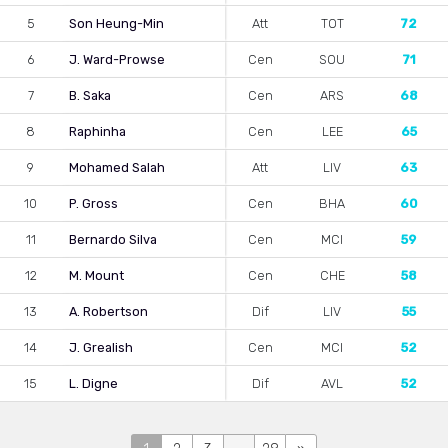
5
Son Heung-Min
Att
TOT
72
6
J. Ward-Prowse
Cen
SOU
71
7
B. Saka
Cen
ARS
68
8
Raphinha
Cen
LEE
65
9
Mohamed Salah
Att
LIV
63
10
P. Gross
Cen
BHA
60
11
Bernardo Silva
Cen
MCI
59
12
M. Mount
Cen
CHE
58
13
A. Robertson
Dif
LIV
55
14
J. Grealish
Cen
MCI
52
15
L. Digne
Dif
AVL
52