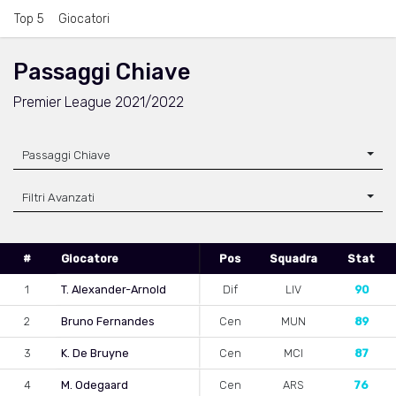
Top 5
Giocatori
Passaggi Chiave
Premier League 2021/2022
Passaggi Chiave
Filtri Avanzati
#
Giocatore
Pos
Squadra
Stat
1
T. Alexander-Arnold
Dif
LIV
90
2
Bruno Fernandes
Cen
MUN
89
3
K. De Bruyne
Cen
MCI
87
4
M. Odegaard
Cen
ARS
76