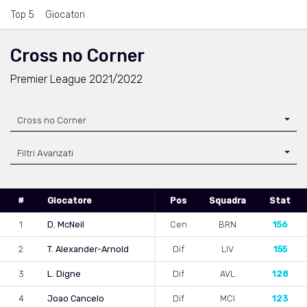
Top 5
Giocatori
Cross no Corner
Premier League 2021/2022
Cross no Corner
Filtri Avanzati
#
Giocatore
Pos
Squadra
Stat
1
D. McNeil
Cen
BRN
156
2
T. Alexander-Arnold
Dif
LIV
155
3
L. Digne
Dif
AVL
128
4
Joao Cancelo
Dif
MCI
123