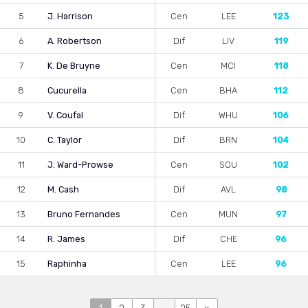
5
J. Harrison
Cen
LEE
123
6
A. Robertson
Dif
LIV
119
7
K. De Bruyne
Cen
MCI
118
8
Cucurella
Cen
BHA
112
9
V. Coufal
Dif
WHU
106
10
C. Taylor
Dif
BRN
104
11
J. Ward-Prowse
Cen
SOU
102
12
M. Cash
Dif
AVL
98
13
Bruno Fernandes
Cen
MUN
97
14
R. James
Dif
CHE
96
15
Raphinha
Cen
LEE
96