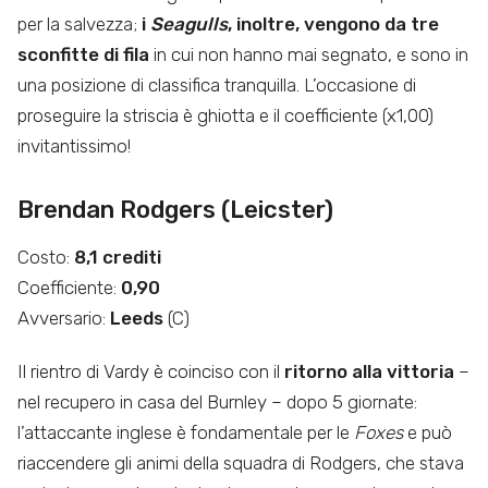
per la salvezza;
i
Seagulls
, inoltre, vengono da tre
sconfitte di fila
in cui non hanno mai segnato, e sono in
una posizione di classifica tranquilla. L’occasione di
proseguire la striscia è ghiotta e il coefficiente (x1,00)
invitantissimo!
Brendan Rodgers (Leicster)
Costo:
8,1 crediti
Coefficiente:
0,90
Avversario:
Leeds
(C)
Il rientro di Vardy è coinciso con il
ritorno alla vittoria
–
nel recupero in casa del Burnley – dopo 5 giornate:
l’attaccante inglese è fondamentale per le
Foxes
e può
riaccendere gli animi della squadra di Rodgers, che stava