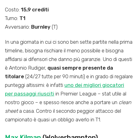
Costo:
15,9 crediti
Turno:
T1
Avversario:
Burnley
(T)
In una giornata in cui ci sono ben sette partite nella prima
timeline, bisogna rischiare il meno possibile e bisogna
affidarsi ai difensori che danno più garanzie. Uno di questi
è Antonio Rudiger,
quasi sempre presente da
titolare
(24/27 tutte per 90 minuti) e in grado di regalare
punteggi altissimi: è infatti
uno dei migliori giocatori
per passaggi riusciti
in Premier League – stat utile al
nostro gioco – e spesso riesce anche a portare un
clean
sheet
a casa. Contro il secondo peggior attacco del
campionato è quasi un obbligo averlo in T1.
Max Kilman
(Wolverhampton)