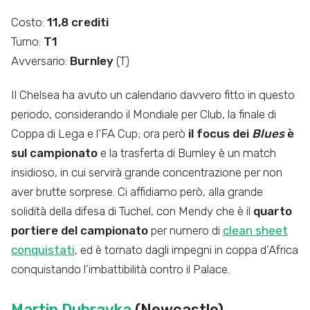
Costo:
11,8 crediti
Turno:
T1
Avversario:
Burnley
(T)
Il Chelsea ha avuto un calendario davvero fitto in questo
periodo, considerando il Mondiale per Club, la finale di
Coppa di Lega e l’FA Cup; ora però
il focus dei
Blues
è
sul campionato
e la trasferta di Burnley è un match
insidioso, in cui servirà grande concentrazione per non
aver brutte sorprese. Ci affidiamo però, alla grande
solidità della difesa di Tuchel, con Mendy che è il
quarto
portiere del campionato
per numero di
clean sheet
conquistati
, ed è tornato dagli impegni in coppa d’Africa
conquistando l’imbattibilità contro il Palace.
Martin Dubravka
(Newcastle)