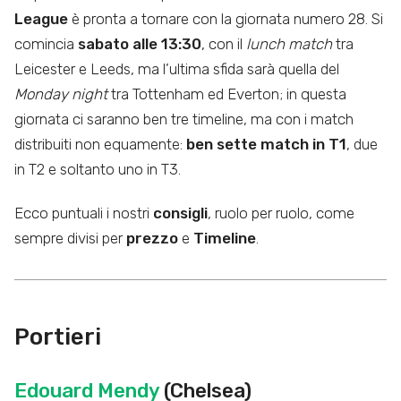
League
è pronta a tornare con la giornata numero 28. Si
comincia
sabato alle 13:30
, con il
lunch match
tra
Leicester e Leeds, ma l’ultima sfida sarà quella del
Monday night
tra Tottenham ed Everton; in questa
giornata ci saranno ben tre timeline, ma con i match
distribuiti non equamente:
ben sette match in T1
, due
in T2 e soltanto uno in T3.
Ecco puntuali i nostri
consigli
, ruolo per ruolo, come
sempre divisi per
prezzo
e
Timeline
.
Portieri
Edouard Mendy
(Chelsea)