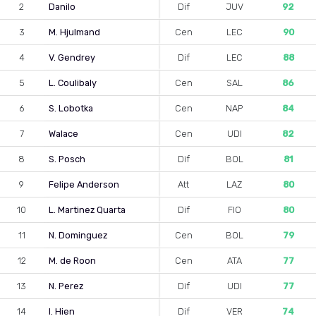
2
Danilo
Dif
JUV
92
3
M. Hjulmand
Cen
LEC
90
4
V. Gendrey
Dif
LEC
88
5
L. Coulibaly
Cen
SAL
86
6
S. Lobotka
Cen
NAP
84
7
Walace
Cen
UDI
82
8
S. Posch
Dif
BOL
81
9
Felipe Anderson
Att
LAZ
80
10
L. Martinez Quarta
Dif
FIO
80
11
N. Dominguez
Cen
BOL
79
12
M. de Roon
Cen
ATA
77
13
N. Perez
Dif
UDI
77
14
I. Hien
Dif
VER
74