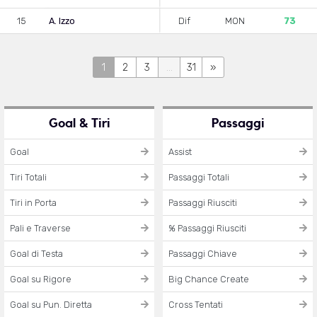
15
A. Izzo
Dif
MON
73
1
2
3
...
31
»
Goal & Tiri
Passaggi
Goal
Assist
Tiri Totali
Passaggi Totali
Tiri in Porta
Passaggi Riusciti
Pali e Traverse
% Passaggi Riusciti
Goal di Testa
Passaggi Chiave
Goal su Rigore
Big Chance Create
Goal su Pun. Diretta
Cross Tentati