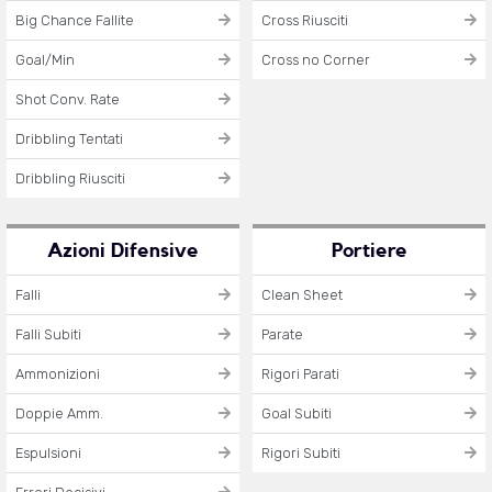
Big Chance Fallite
Cross Riusciti
Goal/Min
Cross no Corner
Shot Conv. Rate
Dribbling Tentati
Dribbling Riusciti
Azioni Difensive
Portiere
Falli
Clean Sheet
Falli Subiti
Parate
Ammonizioni
Rigori Parati
Doppie Amm.
Goal Subiti
Espulsioni
Rigori Subiti