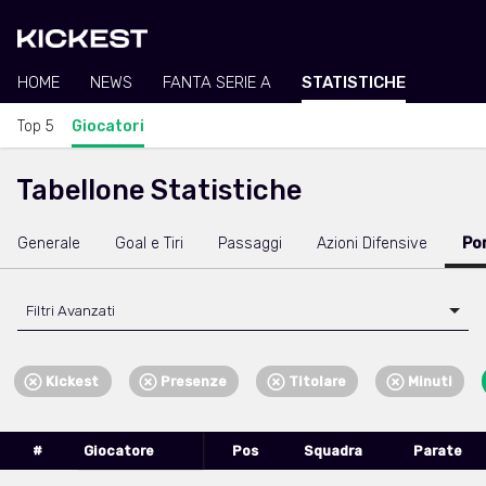
HOME
NEWS
FANTA SERIE A
STATISTICHE
Top 5
Giocatori
Tabellone Statistiche
Generale
Goal e Tiri
Passaggi
Azioni Difensive
Po
Filtri Avanzati
Kickest
Presenze
Titolare
Minuti
#
Giocatore
Pos
Squadra
Parate