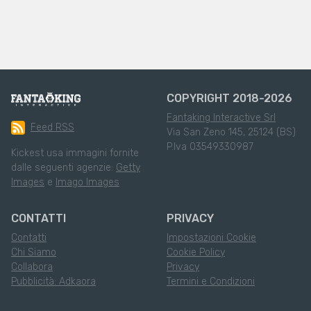
COPYRIGHT 2018-2026
Fantaking Interactive Srl
Feed RSS
Via San Zeno 145, 25124 (BS)
P.Iva 03549330987
Kickest usa immagini fornite
dalle seguenti agenzie:
Getty
Images
e
Imago Images
CONTATTI
PRIVACY
Contatti
Impostazioni Cookie
Chi Siamo
Cookie Policy
Collabora
Privacy
Pubblicità: Adkaora
Termini e Condizioni