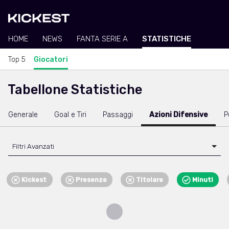
HOME
NEWS
FANTA SERIE A
STATISTICHE
Top 5
Giocatori
Tabellone Statistiche
Generale
Goal e Tiri
Passaggi
Azioni Difensive
P
Filtri Avanzati
Kickest
Presenze
Titolare
Minuti
Loading...