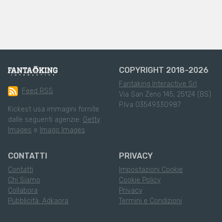
COPYRIGHT 2018-2026
Fantaking Interactive Srl
Feed RSS
Via San Zeno 145, 25124 (BS)
P.Iva 03549330987
Kickest usa immagini fornite
dalle seguenti agenzie:
Getty
Images
e
Imago Images
CONTATTI
PRIVACY
Contatti
Impostazioni Cookie
Chi Siamo
Cookie Policy
Collabora
Privacy
Pubblicità: Adkaora
Termini e Condizioni