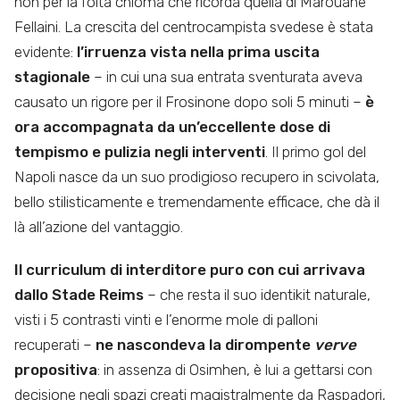
non per la folta chioma che ricorda quella di Marouane
Fellaini. La crescita del centrocampista svedese è stata
evidente:
l’irruenza vista nella prima uscita
stagionale
– in cui una sua entrata sventurata aveva
causato un rigore per il Frosinone dopo soli 5 minuti –
è
ora accompagnata da un’eccellente dose di
tempismo e pulizia negli interventi
. Il primo gol del
Napoli nasce da un suo prodigioso recupero in scivolata,
bello stilisticamente e tremendamente efficace, che dà il
là all’azione del vantaggio.
Il curriculum di interditore puro con cui arrivava
dallo Stade Reims
– che resta il suo identikit naturale,
visti i 5 contrasti vinti e l’enorme mole di palloni
recuperati –
ne nascondeva la dirompente
verve
propositiva
: in assenza di Osimhen, è lui a gettarsi con
decisione negli spazi creati magistralmente da Raspadori,