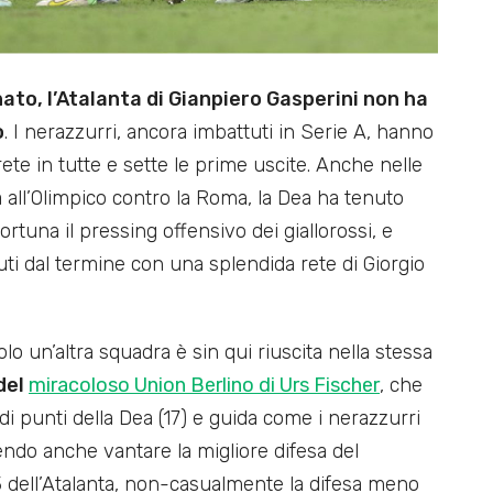
ato, l’Atalanta di Gianpiero Gasperini non ha
o
. I nerazzurri, ancora imbattuti in Serie A, hanno
ete in tutte e sette le prime uscite. Anche nelle
a all’Olimpico contro la Roma, la Dea ha tenuto
rtuna il pressing offensivo dei giallorossi, e
ti dal termine con una splendida rete di Giorgio
lo un’altra squadra è sin qui riuscita nella stessa
del
miracoloso Union Berlino di Urs Fischer
, che
i punti della Dea (17) e guida come i nerazzurri
endo anche vantare la migliore difesa del
 3 dell’Atalanta, non-casualmente la difesa meno