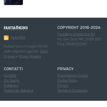
COPYRIGHT 2018-2026
Fantaking Interactive Srl
Feed RSS
Via San Zeno 145, 25124 (BS)
P.Iva 03549330987
Kickest usa immagini fornite
dalle seguenti agenzie:
Getty
Images
e
Imago Images
CONTATTI
PRIVACY
Contatti
Impostazioni Cookie
Chi Siamo
Cookie Policy
Collabora
Privacy
Pubblicità: Adkaora
Termini e Condizioni