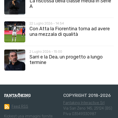
La riscossa della classe media in Serie
A
22 Luglio 2026 - 14:54
Con Atta la Fiorentina torna ad avere
una mezzala di qualità
2 Luglio 2026 - 15:00
Sarri e la Dea, un progetto a lungo
termine
COPYRIGHT 2018-2026
Fantaking Interactive Srl
Feed RSS
Via San Zeno 145, 25124 (BS)
P.Iva 03549330987
Kickest usa immagini fornite