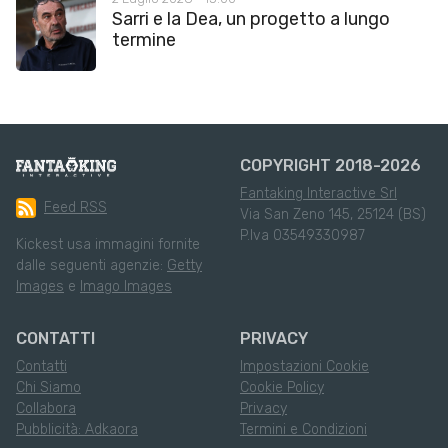
Sarri e la Dea, un progetto a lungo
termine
COPYRIGHT 2018-2026
Fantaking Interactive Srl
Feed RSS
Via San Zeno 145, 25124 (BS)
P.Iva 03549330987
Kickest usa immagini fornite
dalle seguenti agenzie:
Getty
Images
e
Imago Images
CONTATTI
PRIVACY
Contatti
Impostazioni Cookie
Chi Siamo
Cookie Policy
Collabora
Privacy
Pubblicità: Adkaora
Termini e Condizioni