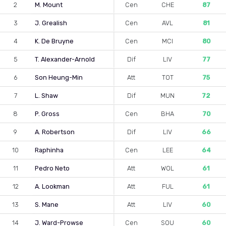
2
M. Mount
Cen
CHE
87
3
J. Grealish
Cen
AVL
81
4
K. De Bruyne
Cen
MCI
80
5
T. Alexander-Arnold
Dif
LIV
77
6
Son Heung-Min
Att
TOT
75
7
L. Shaw
Dif
MUN
72
8
P. Gross
Cen
BHA
70
9
A. Robertson
Dif
LIV
66
10
Raphinha
Cen
LEE
64
11
Pedro Neto
Att
WOL
61
12
A. Lookman
Att
FUL
61
13
S. Mane
Att
LIV
60
14
J. Ward-Prowse
Cen
SOU
60