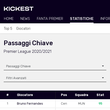
HOME
NEWS
FANTA PREMIER
STATISTICHE
INFO
Top 5
Giocatori
Passaggi Chiave
Premier League 2020/2021
Passaggi Chiave
Filtri Avanzati
#
Giocatore
Pos
Squadra
Stat
1
Bruno Fernandes
Cen
MUN
95