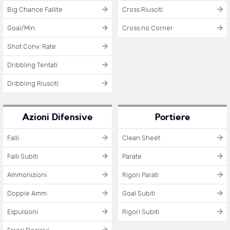
Big Chance Fallite
Cross Riusciti
Goal/Min
Cross no Corner
Shot Conv. Rate
Dribbling Tentati
Dribbling Riusciti
Azioni Difensive
Portiere
Falli
Clean Sheet
Falli Subiti
Parate
Ammonizioni
Rigori Parati
Doppie Amm.
Goal Subiti
Espulsioni
Rigori Subiti