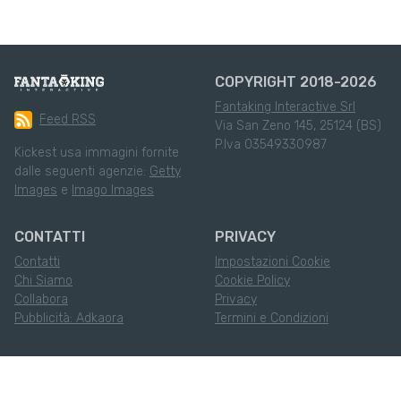
COPYRIGHT 2018-2026
Fantaking Interactive Srl
Feed RSS
Via San Zeno 145, 25124 (BS)
P.Iva 03549330987
Kickest usa immagini fornite
dalle seguenti agenzie:
Getty
Images
e
Imago Images
CONTATTI
PRIVACY
Contatti
Impostazioni Cookie
Chi Siamo
Cookie Policy
Collabora
Privacy
Pubblicità: Adkaora
Termini e Condizioni