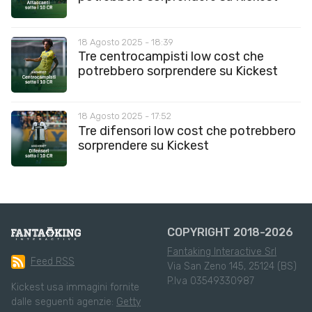
18 Agosto 2025 - 18:39
Tre centrocampisti low cost che
potrebbero sorprendere su Kickest
18 Agosto 2025 - 17:52
Tre difensori low cost che potrebbero
sorprendere su Kickest
COPYRIGHT 2018-2026
Fantaking Interactive Srl
Feed RSS
Via San Zeno 145, 25124 (BS)
P.Iva 03549330987
Kickest usa immagini fornite
dalle seguenti agenzie:
Getty