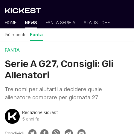
HOME
NEWS
FANTA SERIE A
STATISTICHE
Più recenti
Fanta
FANTA
Serie A G27, Consigli: Gli
Allenatori
Tre nomi per aiutarti a decidere quale
allenatore comprare per giornata 27
Redazione Kickest
5 anni fa
Condividi: