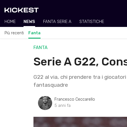
HOME
NEWS
FANTA SERIE A
STATISTICHE
Più recenti
Fanta
FANTA
Serie A G22, Cons
G22 al via, chi prendere tra i giocator
fantasquadre
Francesco Ceccarello
5 anni fa