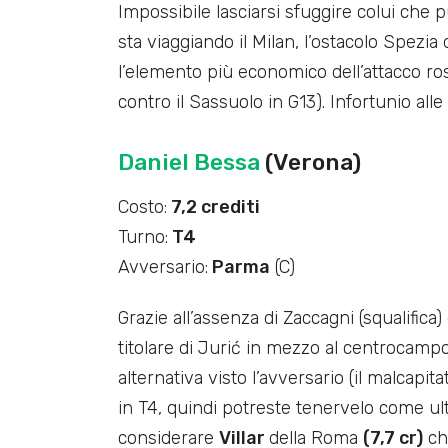
Impossibile lasciarsi sfuggire colui che p
sta viaggiando il Milan, l’ostacolo Spezi
l’elemento più economico dell’attacco ro
contro il Sassuolo in G13). Infortunio alle 
Daniel Bessa
(Verona)
Costo:
7,2 crediti
Turno:
T4
Avversario:
Parma
(C)
Grazie all’assenza di Zaccagni (squalific
titolare di Jurić in mezzo al centrocampo 
alternativa visto l’avversario (il malcapi
in T4, quindi potreste tenervelo come ul
considerare
Villar
della Roma
(7,7 cr)
ch