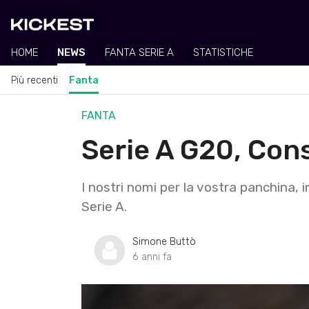
HOME
NEWS
FANTA SERIE A
STATISTICHE
Più recenti
Fanta
FANTA
Serie A G20, Consi
I nostri nomi per la vostra panchina, in
Serie A.
Simone Buttò
6 anni fa