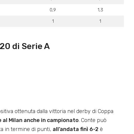
0,9
1,3
1
1
G20 di Serie A
ositiva ottenuta dalla vittoria nel derby di Coppa
 al Milan anche in campionato
. Conte può
ta in termine di punti,
all’andata finì 6-2
è