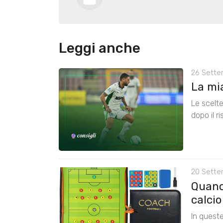
Leggi anche
26 Sette
La mia
Le scelte
dopo il r
20 Sette
Quando
calcio
In quest