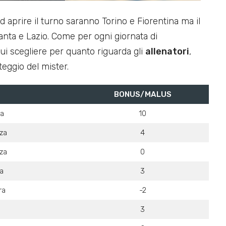
ad aprire il turno saranno Torino e Fiorentina ma il
lanta e Lazio. Come per ogni giornata di
i scegliere per quanto riguarda gli
allenatori
,
eggio del mister.
BONUS/MALUS
za
10
za
4
za
0
a
3
ra
-2
3