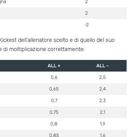
gna
2
2
-2
ckest dell’allenatore scelto e di quello del suo
re di moltiplicazione correttamente:
ALL +
ALL –
0,6
2,5
0,65
2,4
0,7
2,3
0,75
2,1
0,8
1,9
0,85
1,6