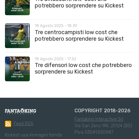
potrebbero sorprendere su Kickest
18 Agosto 2025 - 18:39
Tre centrocampisti low cost che
potrebbero sorprendere su Kickest
18 Agosto 2025 - 17:52
Tre difensori low cost che potrebbero
sorprendere su Kickest
COPYRIGHT 2018-2026
Fantaking Interactive Srl
Feed RSS
Via San Zeno 145, 25124 (BS)
P.Iva 03549330987
Kickest usa immagini fornite